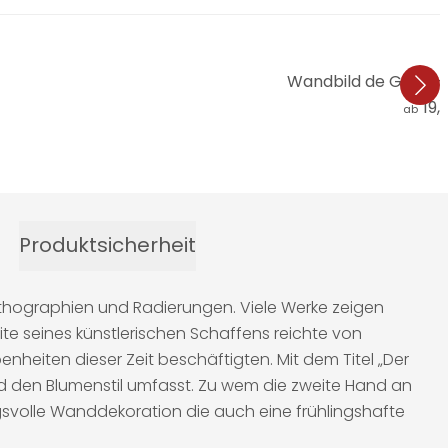
Wandbild de Goya - 
19,
ab
Produktsicherheit
ithographien und Radierungen. Viele Werke zeigen
eite seines künstlerischen Schaffens reichte von
benheiten dieser Zeit beschäftigten. Mit dem Titel „Der
and den Blumenstil umfasst. Zu wem die zweite Hand an
ungsvolle Wanddekoration die auch eine frühlingshafte