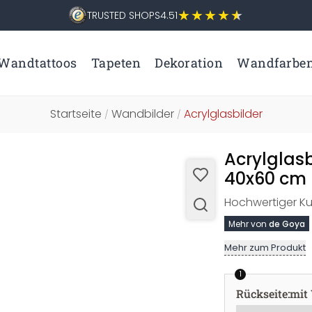
TRUSTED SHOPS
4.51
Wandtattoos
Tapeten
Dekoration
Wandfarbe
Startseite
Wandbilder
Acrylglasbilder
/
/
Acrylglasb
40x60 cm
Hochwertiger Ku
Mehr von
de Goya
Mehr zum Produkt
1
Rückseite
:
mit