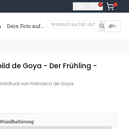
0
Artikel i
0
Artikel im Merk
n
Dein Foto auf...
KI
ild de Goya - Der Frühling -
nstdruck von Francisco de Goya.
 Wandhalterung