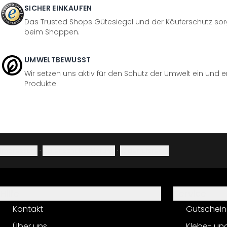
SICHER EINKAUFEN
Das Trusted Shops Gütesiegel und der Käuferschutz sorg
beim Shoppen.
UMWELTBEWUSST
Wir setzen uns aktiv für den Schutz der Umwelt ein und 
Produkte.
Impressum
·
Datenschutzerklärung
·
Widerrufsrecht
Hilfe
Service
Kontakt
Gutschein
Über uns
Klebe- un