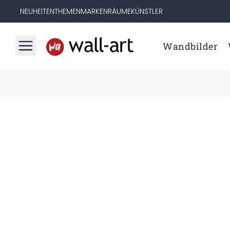
NEUHEITEN
THEMEN
MARKEN
RÄUME
KÜNSTLER
Wandbilder