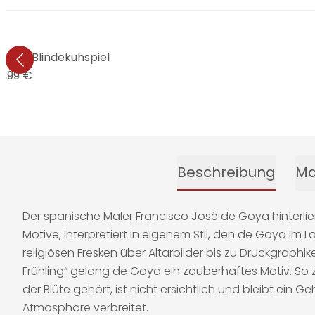
- Das Blindekuhspiel
9,99 €
Beschreibung
Ma
Der spanische Maler Francisco José de Goya hinterli
Motive, interpretiert in eigenem Stil, den de Goya im 
religiösen Fresken über Altarbilder bis zu Druckgraphik
Frühling“ gelang de Goya ein zauberhaftes Motiv. So z
der Blüte gehört, ist nicht ersichtlich und bleibt ei
Atmosphäre verbreitet.