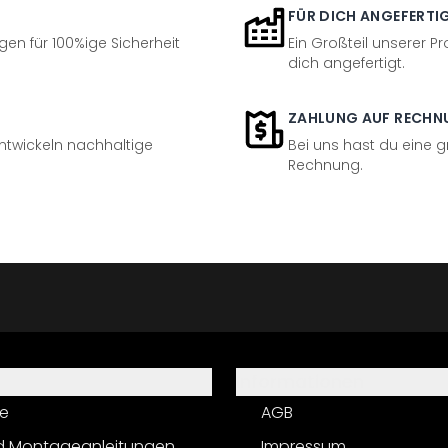
FÜR DICH ANGEFERTI
en für 100%ige Sicherheit
Ein Großteil unserer Pr
dich angefertigt.
ZAHLUNG AUF RECHN
entwickeln nachhaltige
Bei uns hast du eine 
Rechnung.
Informationen
e
AGB
d Montageanleitungen
Impressum