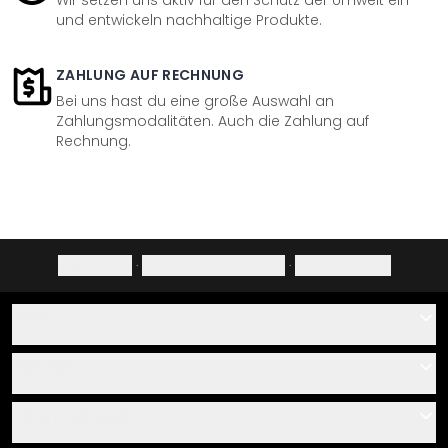
Wir setzen uns aktiv für den Schutz der Umwelt ein
und entwickeln nachhaltige Produkte.
ZAHLUNG AUF RECHNUNG
Bei uns hast du eine große Auswahl an
Zahlungsmodalitäten. Auch die Zahlung auf
Rechnung.
Impressum
·
Datenschutzerklärung
·
Widerrufsrecht
Hilfe
Kontakt
Service
Über uns
Gutscheine
Informationen
Fragen & Antworten
Klebe- und Montageanleitungen