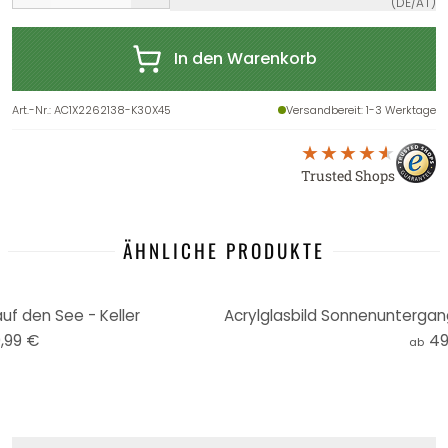
(DE/AT)
In den Warenkorb
Art.-Nr.
:
AC1X2262138-K30X45
Versandbereit
: 1-3 Werktage
Trusted Shops
ÄHNLICHE PRODUKTE
auf den See - Keller
,99 €
49
ab