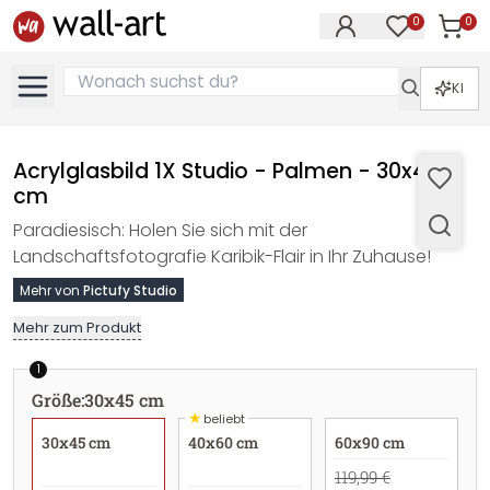
0
0
Artike
Artikel im M
KI
Acrylglasbild 1X Studio - Palmen - 30x45
cm
Paradiesisch: Holen Sie sich mit der
Landschaftsfotografie Karibik-Flair in Ihr Zuhause!
Mehr von
Pictufy Studio
Mehr zum Produkt
1
Größe
:
30x45 cm
★
beliebt
30x45 cm
40x60 cm
60x90 cm
119,99 €