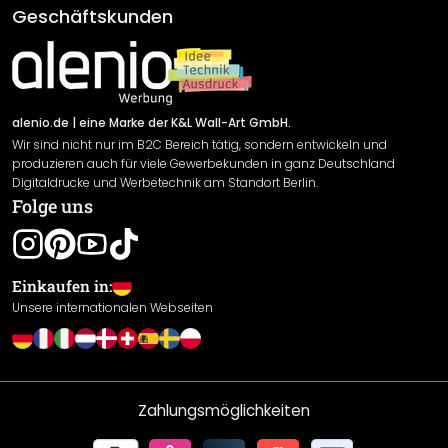
AGB
Geschäftskunden
Material Übersicht
Impressum
Newsletter An-/Abmeldung
Versand & Zahlung
Sendungsverfolgung
Rücksendung
alenio.de
| eine Marke der K&L Wall-Art GmbH.
Wir sind nicht nur im B2C Bereich tätig, sondern entwickeln und
Widerrufsrecht
produzieren auch für viele Gewerbekunden in ganz Deutschland
Datenschutzerklärung
Digitaldrucke und Werbetechnik am Standort Berlin.
Folge uns
Gewährleistung
Leistungserklärung / CE-Zeichen
Cookie Einstellungen
Einkaufen in:
Unsere internationalen Webseiten
Zahlungsmöglichkeiten