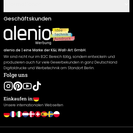
Gutscheine
Informationen
Fragen & Antworten
Klebe- und Montageanleitungen
AGB
Geschäftskunden
Material Übersicht
Impressum
Newsletter An-/Abmeldung
Versand & Zahlung
Sendungsverfolgung
Rücksendung
alenio.de
| eine Marke der K&L Wall-Art GmbH.
Wir sind nicht nur im B2C Bereich tätig, sondern entwickeln und
Widerrufsrecht
produzieren auch für viele Gewerbekunden in ganz Deutschland
Datenschutzerklärung
Digitaldrucke und Werbetechnik am Standort Berlin.
Folge uns
Gewährleistung
Leistungserklärung / CE-Zeichen
Cookie Einstellungen
Einkaufen in:
Unsere internationalen Webseiten