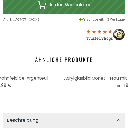
In den Warenkorb
Art.-Nr.
:
AC7477-K30X45
Versandbereit
: 1-3 Werktage
Trusted Shops
ÄHNLICHE PRODUKTE
Mohnfeld bei Argenteuil
,99 €
49
ab
Beschreibung