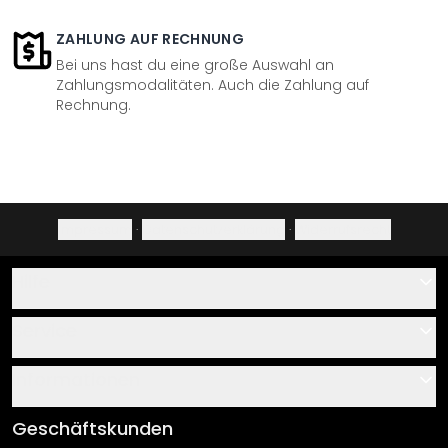
ZAHLUNG AUF RECHNUNG
Bei uns hast du eine große Auswahl an
Zahlungsmodalitäten. Auch die Zahlung auf
Rechnung.
Impressum
·
Datenschutzerklärung
·
Widerrufsrecht
Hilfe
Kontakt
Service
Über uns
Gutscheine
Informationen
Fragen & Antworten
Klebe- und Montageanleitungen
AGB
Geschäftskunden
Material Übersicht