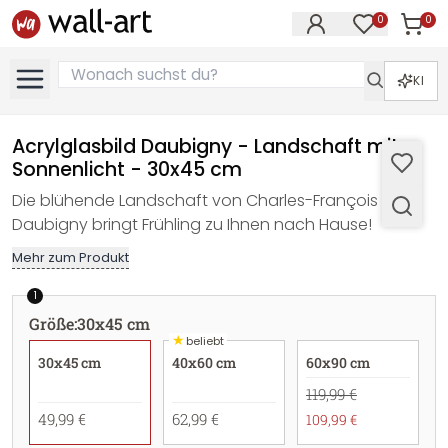
0
0
Artike
Artikel im M
KI
Acrylglasbild Daubigny - Landschaft mit
Sonnenlicht - 30x45 cm
Die blühende Landschaft von Charles-François
Daubigny bringt Frühling zu Ihnen nach Hause!
Mehr zum Produkt
1
Größe
:
30x45 cm
★
beliebt
30x45 cm
40x60 cm
60x90 cm
119,99 €
49,99 €
62,99 €
109,99 €