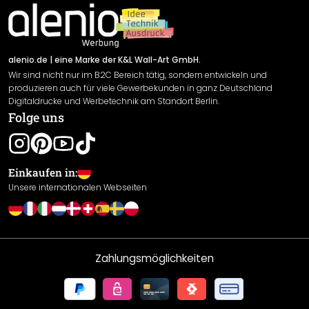
Impressum
Newsletter An-/Abmeldung
Versand & Zahlung
Sendungsverfolgung
Rücksendung
alenio.de
| eine Marke der K&L Wall-Art GmbH.
Wir sind nicht nur im B2C Bereich tätig, sondern entwickeln und
Widerrufsrecht
produzieren auch für viele Gewerbekunden in ganz Deutschland
Datenschutzerklärung
Digitaldrucke und Werbetechnik am Standort Berlin.
Folge uns
Gewährleistung
Leistungserklärung / CE-Zeichen
Cookie Einstellungen
Einkaufen in:
Unsere internationalen Webseiten
Zahlungsmöglichkeiten