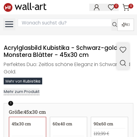
0
0
Artike
Artikel im M
KI
Acrylglasbild Kubistika - Schwarz-goldene
Monstera Blätter - 45x30 cm
Perfektes Duo: Zeitlos schöne Eleganz in Schwarz und
Gold.
Mehr von
Kubistika
Mehr zum Produkt
1
Größe
:
45x30 cm
45x30 cm
60x40 cm
90x60 cm
119,99 €