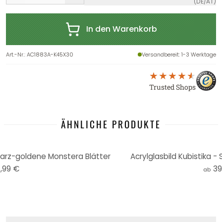
(DE/AT)
In den Warenkorb
Art.-Nr.
:
AC1883A-K45X30
Versandbereit
: 1-3 Werktage
Trusted Shops
ÄHNLICHE PRODUKTE
warz-goldene Monstera Blätter
Acrylglasbild Kubistika 
,99 €
39
ab