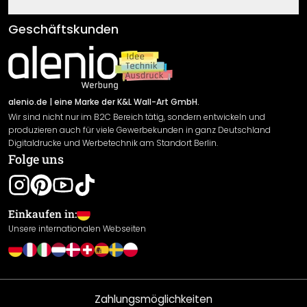
Fragen & Antworten
Klebe- und Montageanleitungen
AGB
Geschäftskunden
Material Übersicht
Impressum
Newsletter An-/Abmeldung
Versand & Zahlung
Sendungsverfolgung
Rücksendung
alenio.de
| eine Marke der K&L Wall-Art GmbH.
Wir sind nicht nur im B2C Bereich tätig, sondern entwickeln und
Widerrufsrecht
produzieren auch für viele Gewerbekunden in ganz Deutschland
Datenschutzerklärung
Digitaldrucke und Werbetechnik am Standort Berlin.
Folge uns
Gewährleistung
Leistungserklärung / CE-Zeichen
Cookie Einstellungen
Einkaufen in:
Unsere internationalen Webseiten
Zahlungsmöglichkeiten