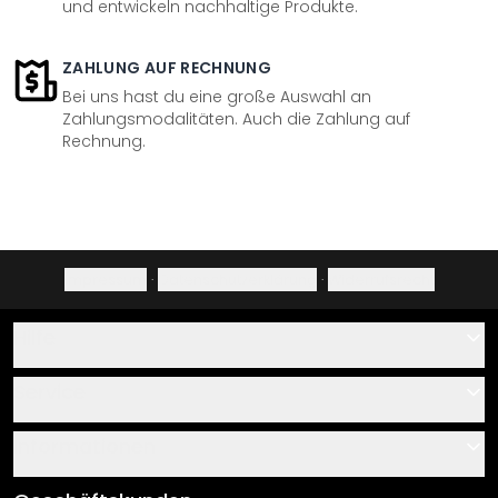
und entwickeln nachhaltige Produkte.
ZAHLUNG AUF RECHNUNG
Bei uns hast du eine große Auswahl an
Zahlungsmodalitäten. Auch die Zahlung auf
Rechnung.
Impressum
·
Datenschutzerklärung
·
Widerrufsrecht
Hilfe
Kontakt
Service
Über uns
Gutscheine
Informationen
Fragen & Antworten
Klebe- und Montageanleitungen
AGB