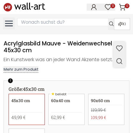
0
0
Artike
Artikel im M
KI
Acrylglasbild Mauve - Weidenwechsel -
45x30 cm
Ein Kunstwerk was an jeder Wand Akzente setzt.
Mehr zum Produkt
1
Größe
:
45x30 cm
★
beliebt
45x30 cm
60x40 cm
90x60 cm
119,99 €
49,99 €
62,99 €
109,99 €