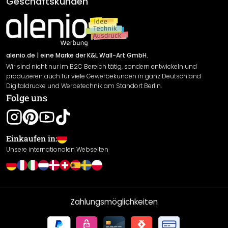
Geschäftskunden
Material Übersicht
Impressum
Newsletter An-/Abmeldung
Versand & Zahlung
Sendungsverfolgung
Rücksendung
alenio.de
| eine Marke der K&L Wall-Art GmbH.
Wir sind nicht nur im B2C Bereich tätig, sondern entwickeln und
Widerrufsrecht
produzieren auch für viele Gewerbekunden in ganz Deutschland
Datenschutzerklärung
Digitaldrucke und Werbetechnik am Standort Berlin.
Folge uns
Gewährleistung
Leistungserklärung / CE-Zeichen
Cookie Einstellungen
Einkaufen in:
Unsere internationalen Webseiten
Zahlungsmöglichkeiten