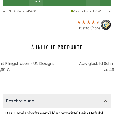
Art.-Nr.
:
AC7482-K45X30
Versandbereit
: 1-3 Werktage
Trusted Shops
ÄHNLICHE PRODUKTE
it Pfingstrosen - UN Designs
Acrylglasbild Schm
,99 €
49
ab
Beschreibung
Das Landschaftsgemälde vermittelt ein Gefühl