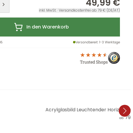
49,99 €
inkl. MwSt. · Versandkostenfrei ab 79 € (DE/AT)
In den Warenkorb
45
Versandbereit
: 1-3 Werktage
Trusted Shops
Acrylglasbild Leuchtender Horizont
79,
ab