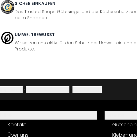
SICHER EINKAUFEN
Das Trusted Shops Gütesiegel und der Käuferschutz sorg
beim Shoppen.
UMWELTBEWUSST
Wir setzen uns aktiv für den Schutz der Umwelt ein und 
Produkte.
Impressum
·
Datenschutzerklärung
·
Widerrufsrecht
Hilfe
Service
Kontakt
Gutschein
Über uns
Klebe- un