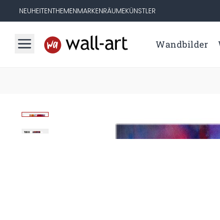
NEUHEITEN
THEMEN
MARKEN
RÄUME
KÜNSTLER
Wandbilder