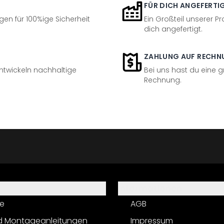
FÜR DICH ANGEFERTI
en für 100%ige Sicherheit
Ein Großteil unserer Pr
dich angefertigt.
ZAHLUNG AUF RECHN
entwickeln nachhaltige
Bei uns hast du eine 
Rechnung.
Informationen
e
AGB
d Montageanleitungen
Impressum