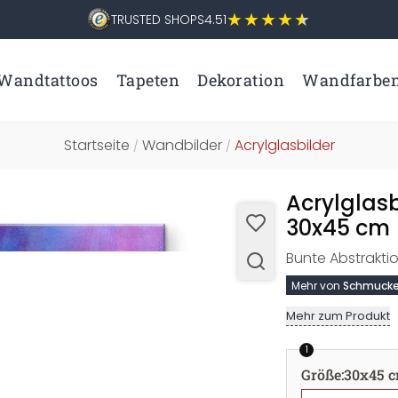
TRUSTED SHOPS
4.51
Wandtattoos
Tapeten
Dekoration
Wandfarbe
Startseite
Wandbilder
Acrylglasbilder
/
/
Acrylglasb
30x45 cm
Bunte Abstrakti
Mehr von
Schmucke
Mehr zum Produkt
1
Größe
:
30x45 