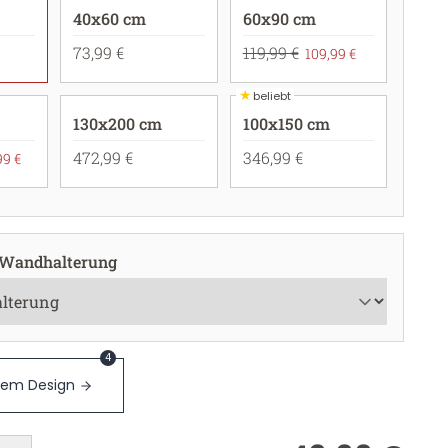
40x60 cm
60x90 cm
73,99 €
119,99 €
109,99 €
★
beliebt
130x200 cm
100x150 cm
472,99 €
346,99 €
99 €
 Wandhalterung
4
sem Design