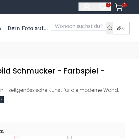
0
Artikel i
0
Artikel im Merk
n
Dein Foto auf...
KI
ild Schmucker - Farbspiel -
on - zeitgenössische Kunst für die moderne Wand.
r
cm