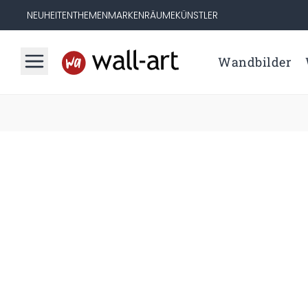
NEUHEITEN
THEMEN
MARKEN
RÄUME
KÜNSTLER
Wandbilder