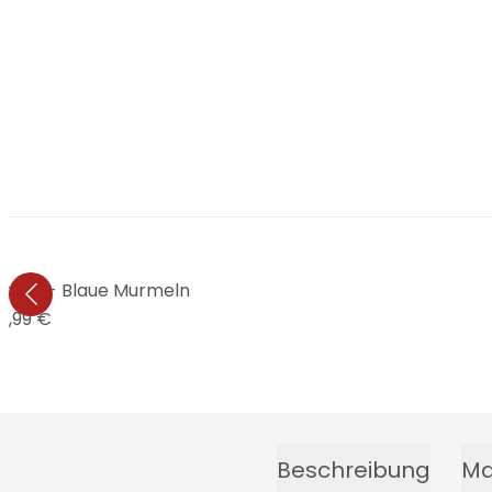
cker - Blaue Murmeln
4,99 €
Beschreibung
Ma