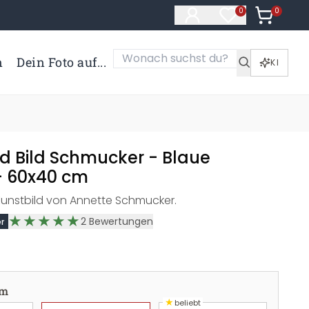
0
Artikel i
0
Artikel im Merk
n
Dein Foto auf...
KI
d Bild Schmucker - Blaue
- 60x40 cm
Kunstbild von Annette Schmucker.
2
Bewertungen
r
cm
★
beliebt