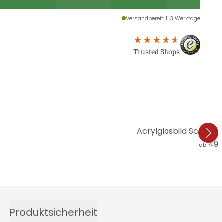
Versandbereit
: 1-3 Werktage
Trusted Shops
Acrylglasbild Schmuc
49,
ab
Produktsicherheit