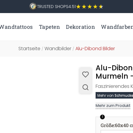
TRUSTED SHOPS
4.51
Wandtattoos
Tapeten
Dekoration
Wandfarbe
Startseite
Wandbilder
Alu-Dibond Bilder
/
/
Alu-Dibon
Murmeln 
Faszinierendes 
Mehr von
Schmucke
Mehr zum Produkt
1
Größe
:
60x40 