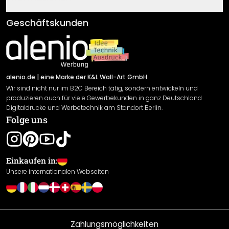
Fragen & Antworten
Klebe- und Montageanleitungen
AGB
Geschäftskunden
Material Übersicht
Impressum
Newsletter An-/Abmeldung
Versand & Zahlung
Sendungsverfolgung
Rücksendung
alenio.de
| eine Marke der K&L Wall-Art GmbH.
Wir sind nicht nur im B2C Bereich tätig, sondern entwickeln und
Widerrufsrecht
produzieren auch für viele Gewerbekunden in ganz Deutschland
Datenschutzerklärung
Digitaldrucke und Werbetechnik am Standort Berlin.
Folge uns
Gewährleistung
Leistungserklärung / CE-Zeichen
Cookie Einstellungen
Einkaufen in:
Unsere internationalen Webseiten
Zahlungsmöglichkeiten