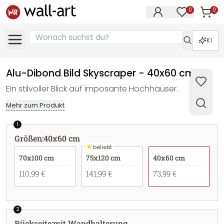
0
0
Artike
Artikel im M
KI
Alu-Dibond Bild Skyscraper - 40x60 cm
Ein stilvoller Blick auf imposante Hochhäuser.
Mehr zum Produkt
1
Größen
:
40x60 cm
★
beliebt
70x100 cm
75x120 cm
40x60 cm
110,99 €
141,99 €
73,99 €
2
Rückseite
:
mit Wandhalterung