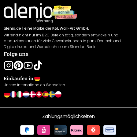
Material Übersicht
Impressum
Newsletter An-/Abmeldung
Versand & Zahlung
Sendungsverfolgung
Rücksendung
alenio.de
| eine Marke der K&L Wall-Art GmbH.
Wir sind nicht nur im B2C Bereich tätig, sondern entwickeln und
Widerrufsrecht
produzieren auch für viele Gewerbekunden in ganz Deutschland
Datenschutzerklärung
Digitaldrucke und Werbetechnik am Standort Berlin.
Folge uns
Gewährleistung
Leistungserklärung / CE-Zeichen
Cookie Einstellungen
Einkaufen in:
Unsere internationalen Webseiten
Zahlungsmöglichkeiten