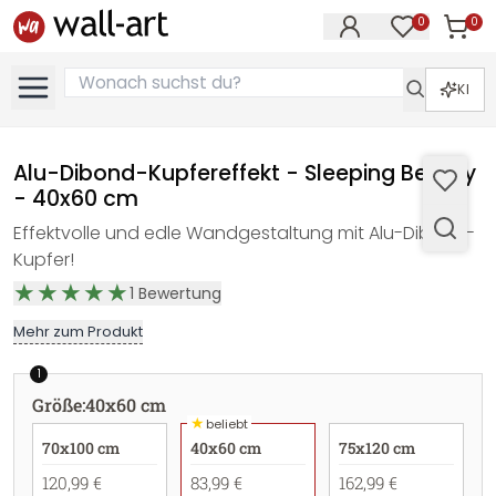
0
0
Artike
Artikel im M
KI
Alu-Dibond-Kupfereffekt - Sleeping Beauty
- 40x60 cm
Effektvolle und edle Wandgestaltung mit Alu-Dibond-
Kupfer!
1
Bewertung
Mehr zum Produkt
1
Größe
:
40x60 cm
★
beliebt
70x100 cm
40x60 cm
75x120 cm
120,99 €
83,99 €
162,99 €