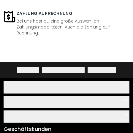
ZAHLUNG AUF RECHNUNG
Bei uns hast du eine große Auswahl an
Zahlungsmodalitäten. Auch die Zahlung auf
Rechnung.
Impressum
·
Datenschutzerklärung
·
Widerrufsrecht
Hilfe
Kontakt
Service
Über uns
Gutscheine
Informationen
Fragen & Antworten
Klebe- und Montageanleitungen
AGB
Geschäftskunden