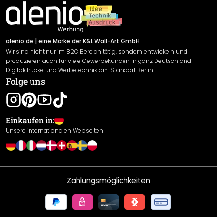
Impressum
Newsletter An-/Abmeldung
Versand & Zahlung
Sendungsverfolgung
Rücksendung
alenio.de
| eine Marke der K&L Wall-Art GmbH.
Wir sind nicht nur im B2C Bereich tätig, sondern entwickeln und
Widerrufsrecht
produzieren auch für viele Gewerbekunden in ganz Deutschland
Datenschutzerklärung
Digitaldrucke und Werbetechnik am Standort Berlin.
Folge uns
Gewährleistung
Leistungserklärung / CE-Zeichen
Cookie Einstellungen
Einkaufen in:
Unsere internationalen Webseiten
Zahlungsmöglichkeiten