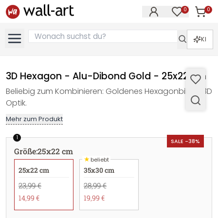
0
0
Artike
Artikel im M
KI
3D Hexagon - Alu-Dibond Gold - 25x22 cm
Beliebig zum Kombinieren: Goldenes Hexagonbild in 3D
Optik.
Mehr zum Produkt
1
SALE -38%
Größe
:
25x22 cm
★
beliebt
25x22 cm
35x30 cm
23,99 €
28,99 €
14,99 €
19,99 €