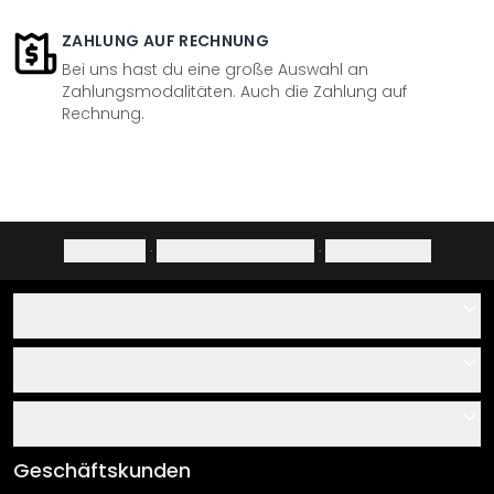
ZAHLUNG AUF RECHNUNG
Bei uns hast du eine große Auswahl an
Zahlungsmodalitäten. Auch die Zahlung auf
Rechnung.
Impressum
·
Datenschutzerklärung
·
Widerrufsrecht
Hilfe
Kontakt
Service
Über uns
Gutscheine
Informationen
Fragen & Antworten
Klebe- und Montageanleitungen
AGB
Geschäftskunden
Material Übersicht