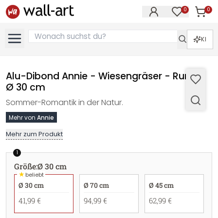
0
0
Artike
Artikel im M
KI
Alu-Dibond Annie - Wiesengräser - Rund -
Ø 30 cm
Sommer-Romantik in der Natur.
Mehr von
Annie
Mehr zum Produkt
1
Größe
:
Ø 30 cm
★
beliebt
Ø 30 cm
Ø 70 cm
Ø 45 cm
41,99 €
94,99 €
62,99 €