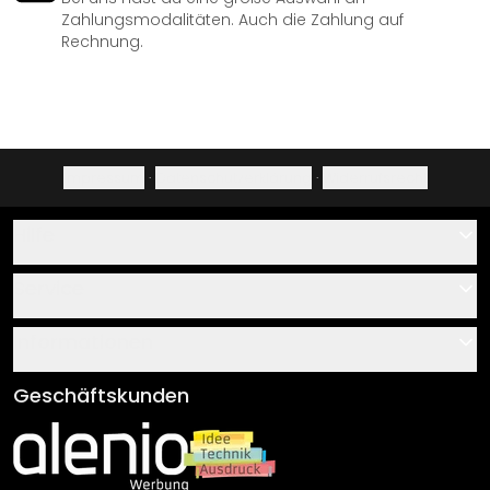
Zahlungsmodalitäten. Auch die Zahlung auf
Rechnung.
Impressum
·
Datenschutzerklärung
·
Widerrufsrecht
Hilfe
Kontakt
Service
Über uns
Gutscheine
Informationen
Fragen & Antworten
Klebe- und Montageanleitungen
AGB
Geschäftskunden
Material Übersicht
Impressum
Newsletter An-/Abmeldung
Versand & Zahlung
Sendungsverfolgung