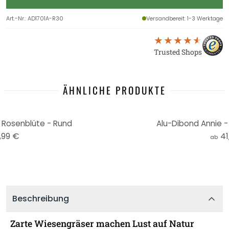
Art.-Nr.
:
AD1701A-R30
Versandbereit
: 1-3 Werktage
Trusted Shops
ÄHNLICHE PRODUKTE
 Rosenblüte - Rund
Alu-Dibond Annie -
,99 €
41
ab
Beschreibung
Zarte Wiesengräser machen Lust auf Natur