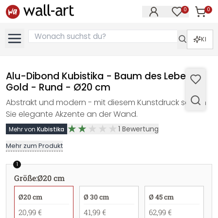
0
0
Artike
Artikel im M
KI
Alu-Dibond Kubistika - Baum des Lebens -
Gold - Rund - Ø20 cm
Abstrakt und modern - mit diesem Kunstdruck setzen
Sie elegante Akzente an der Wand.
1
Bewertung
Mehr von
Kubistika
Mehr zum Produkt
1
Größe
:
Ø20 cm
Ø20 cm
Ø 30 cm
Ø 45 cm
20,99 €
41,99 €
62,99 €