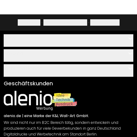
Impressum
·
Datenschutzerklärung
·
Widerrufsrecht
Hilfe
Kontakt
Service
Über uns
Gutscheine
Informationen
Fragen & Antworten
Klebe- und Montageanleitungen
AGB
Geschäftskunden
Material Übersicht
Impressum
Newsletter An-/Abmeldung
Versand & Zahlung
Sendungsverfolgung
Rücksendung
alenio.de
| eine Marke der K&L Wall-Art GmbH.
Wir sind nicht nur im B2C Bereich tätig, sondern entwickeln und
Widerrufsrecht
produzieren auch für viele Gewerbekunden in ganz Deutschland
Datenschutzerklärung
Digitaldrucke und Werbetechnik am Standort Berlin.