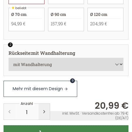
★
beliebt
Ø 70 cm
Ø 90 cm
Ø 120 cm
94,99 €
157,99 €
204,99 €
2
Rückseite
:
mit Wandhalterung
9
Mehr mit diesem Design
20,99 €
Anzahl
inkl. MwSt. · Versandkostenfrei ab 79 €
(DE/AT)