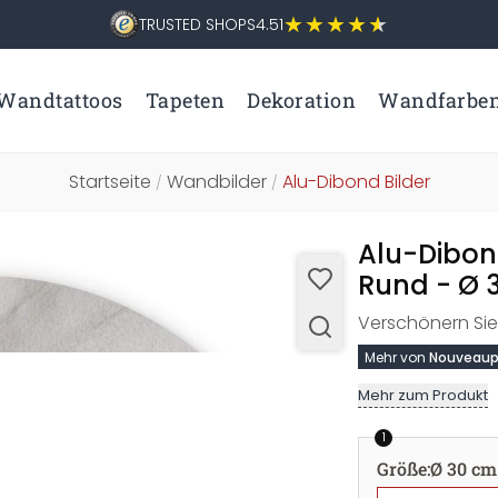
TRUSTED SHOPS
4.51
Wandtattoos
Tapeten
Dekoration
Wandfarbe
Startseite
Wandbilder
Alu-Dibond Bilder
/
/
Alu-Dibond
Rund - Ø 
Verschönern Sie
Mehr von
Nouveaup
Mehr zum Produkt
1
Größe
:
Ø 30 cm