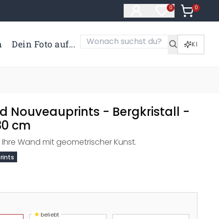
0
Artikel i
0
Artikel im Merk
n
Dein Foto auf...
KI
 Nouveauprints - Bergkristall -
30 cm
 Ihre Wand mit geometrischer Kunst.
rints
★
beliebt