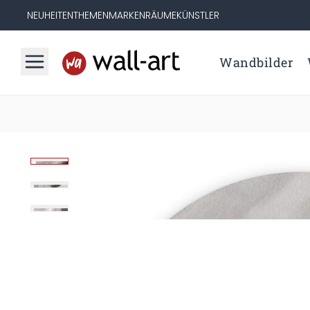
NEUHEITEN
THEMEN
MARKEN
RÄUME
KÜNSTLER
Wandbilder