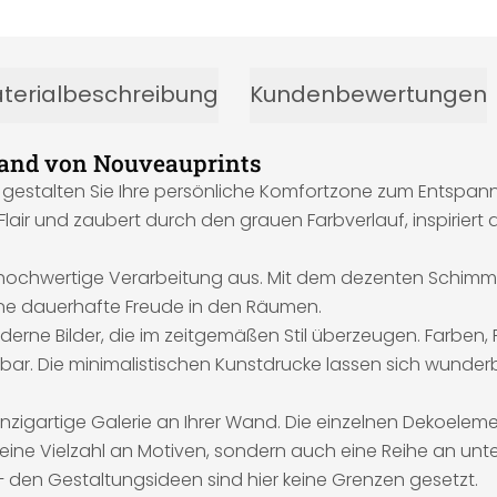
terialbeschreibung
Kundenbewertungen
 Wand von Nouveauprints
und gestalten Sie Ihre persönliche Komfortzone zum Entsp
ir und zaubert durch den grauen Farbverlauf, inspiriert d
hochwertige Verarbeitung aus. Mit dem dezenten Schimmer 
 eine dauerhafte Freude in den Räumen.
erne Bilder, die im zeitgemäßen Stil überzeugen. Farben,
bar. Die minimalistischen Kunstdrucke lassen sich wunderba
nzigartige Galerie an Ihrer Wand. Die einzelnen Dekoelem
eine Vielzahl an Motiven, sondern auch eine Reihe an unter
 den Gestaltungsideen sind hier keine Grenzen gesetzt.