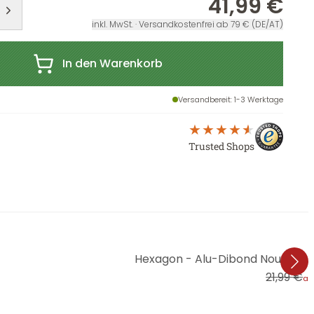
41,99 €
inkl. MwSt. · Versandkostenfrei ab 79 € (DE/AT)
In den Warenkorb
Versandbereit
: 1-3 Werktage
Trusted Shops
Hexagon - Alu-Dibond Nouveaupri
21,99 €
ab