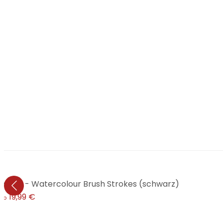
prints - Watercolour Brush Strokes (schwarz)
19,99 €
ab