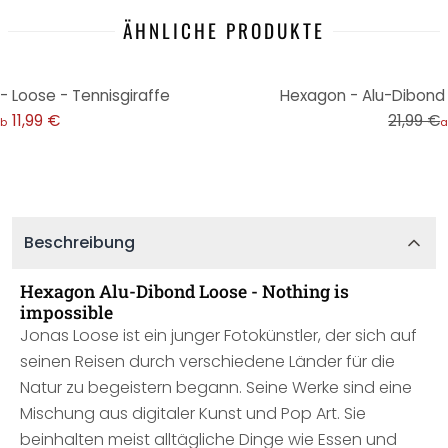
ÄHNLICHE PRODUKTE
-45%
 Loose - Tennisgiraffe
Hexagon - Alu-Dibond 
11,99 €
21,99 €
b
a
Beschreibung
Hexagon Alu-Dibond Loose - Nothing is
impossible
Jonas Loose ist ein junger Fotokünstler, der sich auf
seinen Reisen durch verschiedene Länder für die
Natur zu begeistern begann. Seine Werke sind eine
Mischung aus digitaler Kunst und Pop Art. Sie
beinhalten meist alltägliche Dinge wie Essen und