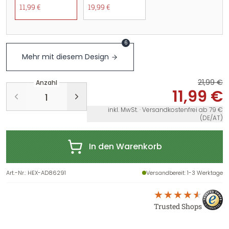
11,99 €
19,99 €
6
Mehr mit diesem Design
21,99 €
Anzahl
11,99 €
inkl. MwSt. · Versandkostenfrei ab 79 €
(DE/AT)
In den Warenkorb
Art.-Nr.
:
HEX-AD86291
Versandbereit
: 1-3 Werktage
Trusted Shops