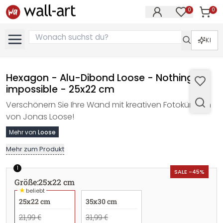
0
0
Artike
Artikel im M
KI
Hexagon - Alu-Dibond Loose - Nothing is
impossible - 25x22 cm
Verschönern Sie Ihre Wand mit kreativen Fotokünsten
von Jonas Loose!
Mehr von
Loose
Mehr zum Produkt
1
SALE -45%
Größe
:
25x22 cm
★
beliebt
25x22 cm
35x30 cm
21,99 €
31,99 €