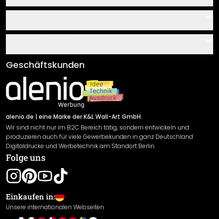
Kontakt
Service
Über uns
Gutscheine
Informationen
Fragen & Antworten
Klebe- und Montageanleitungen
AGB
Geschäftskunden
Material Übersicht
Impressum
Newsletter An-/Abmeldung
Versand & Zahlung
Sendungsverfolgung
Rücksendung
alenio.de
| eine Marke der K&L Wall-Art GmbH.
Wir sind nicht nur im B2C Bereich tätig, sondern entwickeln und
Widerrufsrecht
produzieren auch für viele Gewerbekunden in ganz Deutschland
Datenschutzerklärung
Digitaldrucke und Werbetechnik am Standort Berlin.
Folge uns
Gewährleistung
Leistungserklärung / CE-Zeichen
Cookie Einstellungen
Einkaufen in:
Unsere internationalen Webseiten