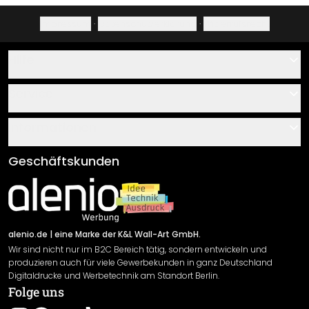
Impressum
·
Datenschutzerklärung
·
Widerrufsrecht
Hilfe
Kontakt
Service
Über uns
Gutscheine
Informationen
Fragen & Antworten
Klebe- und Montageanleitungen
AGB
Geschäftskunden
Material Übersicht
Impressum
Newsletter An-/Abmeldung
Versand & Zahlung
Sendungsverfolgung
Rücksendung
alenio.de
| eine Marke der K&L Wall-Art GmbH.
Wir sind nicht nur im B2C Bereich tätig, sondern entwickeln und
Widerrufsrecht
produzieren auch für viele Gewerbekunden in ganz Deutschland
Datenschutzerklärung
Digitaldrucke und Werbetechnik am Standort Berlin.
Folge uns
Gewährleistung