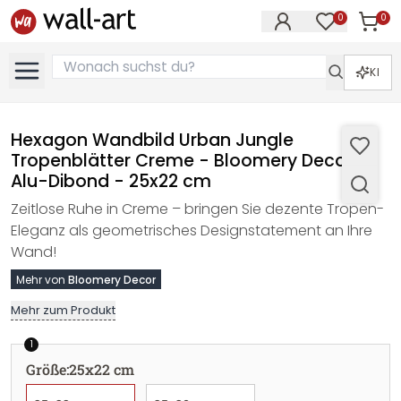
0
0
Artike
Artikel im M
KI
Hexagon Wandbild Urban Jungle
Tropenblätter Creme - Bloomery Decor -
Alu-Dibond - 25x22 cm
Zeitlose Ruhe in Creme – bringen Sie dezente Tropen-
Eleganz als geometrisches Designstatement an Ihre
Wand!
Mehr von
Bloomery Decor
Mehr zum Produkt
1
Größe
:
25x22 cm