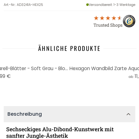
Art.-Nr.
:
AD3241A-HEX25
Versandbereit
: 1-3 Werktage
Trusted Shops
ÄHNLICHE PRODUKTE
Hexagon Wandbild Zarte Aquarell-Blätter - Soft Grau - Bloomery Decor - Alu-Dibond
,99 €
11
ab
Beschreibung
Sechseckiges Alu-Dibond-Kunstwerk mit
sanfter Jungle-Ästhetik