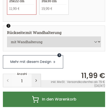
25x22 cm
35x30 cm
11,99 €
19,99 €
2
Rückseite
:
mit Wandhalterung
9
Mehr mit diesem Design
11,99 €
Anzahl
inkl. MwSt. · Versandkostenfrei ab 79 €
(DE/AT)
In den Warenkorb