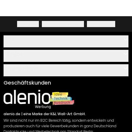
Impressum
·
Datenschutzerklärung
·
Widerrufsrecht
Hilfe
Kontakt
Service
Über uns
Gutscheine
Informationen
Fragen & Antworten
Klebe- und Montageanleitungen
AGB
Geschäftskunden
Material Übersicht
Impressum
Newsletter An-/Abmeldung
Versand & Zahlung
Sendungsverfolgung
Rücksendung
alenio.de
| eine Marke der K&L Wall-Art GmbH.
Wir sind nicht nur im B2C Bereich tätig, sondern entwickeln und
Widerrufsrecht
produzieren auch für viele Gewerbekunden in ganz Deutschland
Datenschutzerklärung
Digitaldrucke und Werbetechnik am Standort Berlin.