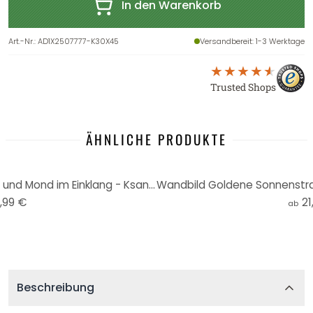
In den Warenkorb
Art.-Nr.
:
AD1X2507777-K30X45
Versandbereit
: 1-3 Werktage
Trusted Shops
ÄHNLICHE PRODUKTE
Wandbild Mondzyklen - Sonne und Mond im Einklang - KsanaKalpa - Alu-Dibond
,99 €
21
ab
Beschreibung