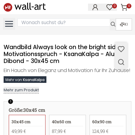
0
0
Artike
Artikel im M
KI
Wandbild Always look on the bright side -
Motivationsspruch - KsanaKalpa - Alu-
Dibond - 30x45 cm
Ein Hauch von Eleganz und Motivation für Ihr Zuhause!
Mehr von
KsanaKalpa
Mehr zum Produkt
1
Größe
:
30x45 cm
30x45 cm
40x60 cm
60x90 cm
49,99 €
87,99 €
124,99 €