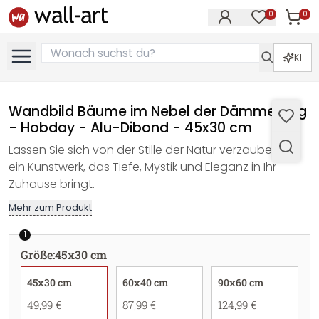
0
0
Artike
Artikel im M
KI
Wandbild Bäume im Nebel der Dämmerung
- Hobday - Alu-Dibond - 45x30 cm
Lassen Sie sich von der Stille der Natur verzaubern –
ein Kunstwerk, das Tiefe, Mystik und Eleganz in Ihr
Zuhause bringt.
Mehr zum Produkt
1
Größe
:
45x30 cm
45x30 cm
60x40 cm
90x60 cm
49,99 €
87,99 €
124,99 €