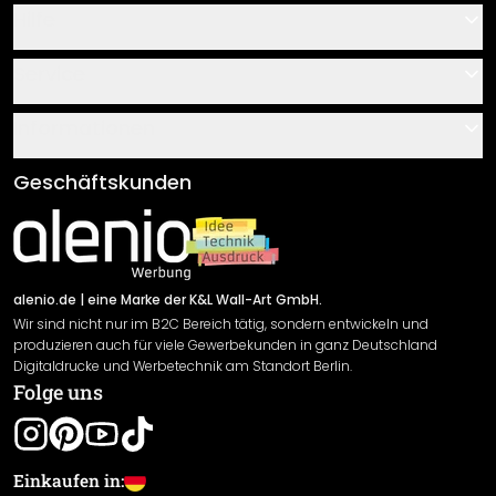
Hilfe
Kontakt
Service
Über uns
Gutscheine
Informationen
Fragen & Antworten
Klebe- und Montageanleitungen
AGB
Geschäftskunden
Material Übersicht
Impressum
Newsletter An-/Abmeldung
Versand & Zahlung
Sendungsverfolgung
Rücksendung
alenio.de
| eine Marke der K&L Wall-Art GmbH.
Wir sind nicht nur im B2C Bereich tätig, sondern entwickeln und
Widerrufsrecht
produzieren auch für viele Gewerbekunden in ganz Deutschland
Datenschutzerklärung
Digitaldrucke und Werbetechnik am Standort Berlin.
Folge uns
Gewährleistung
Leistungserklärung / CE-Zeichen
Cookie Einstellungen
Einkaufen in: