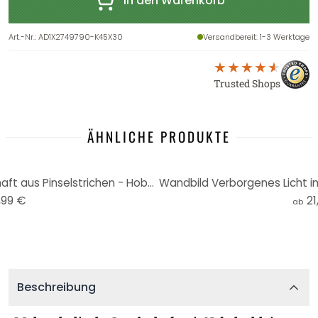
In den Warenkorb
Art.-Nr.
:
AD1X2749790-K45X30
Versandbereit
: 1-3 Werktage
Trusted Shops
ÄHNLICHE PRODUKTE
Wandbild Gold-graue Landschaft aus Pinselstrichen - Hobday - Alu-Dibond - Rund
,99 €
21
ab
Beschreibung