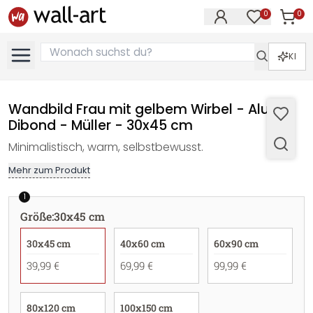
0
0
Artike
Artikel im M
KI
Wandbild Frau mit gelbem Wirbel - Alu-
Dibond - Müller - 30x45 cm
Minimalistisch, warm, selbstbewusst.
Mehr zum Produkt
1
Größe
:
30x45 cm
30x45 cm
40x60 cm
60x90 cm
39,99 €
69,99 €
99,99 €
80x120 cm
100x150 cm