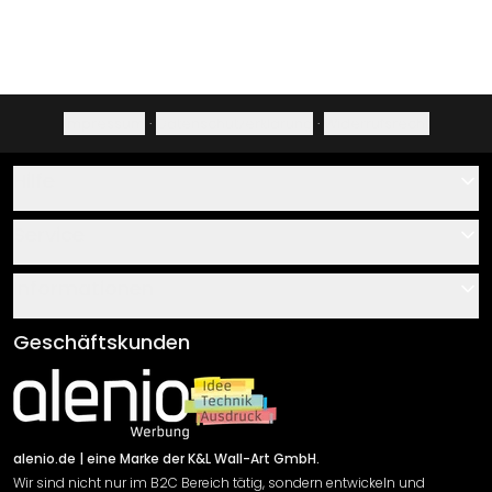
Impressum
·
Datenschutzerklärung
·
Widerrufsrecht
Hilfe
Kontakt
Service
Über uns
Gutscheine
Informationen
Fragen & Antworten
Klebe- und Montageanleitungen
AGB
Geschäftskunden
Material Übersicht
Impressum
Newsletter An-/Abmeldung
Versand & Zahlung
Sendungsverfolgung
Rücksendung
alenio.de
| eine Marke der K&L Wall-Art GmbH.
Wir sind nicht nur im B2C Bereich tätig, sondern entwickeln und
Widerrufsrecht