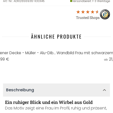
Art.-Nr.
:
AD1X2656936-K30X45
Versandbereit
: 1-3 Werktage
Trusted Shops
ÄHNLICHE PRODUKTE
Wandbild Frau mit orangefarbener Decke - Müller - Alu-Dibond - Rund
,99 €
21
ab
Beschreibung
Ein ruhiger Blick und ein Wirbel aus Gold
Das Motiv zeigt eine Frau im Profil, ruhig und präsent,