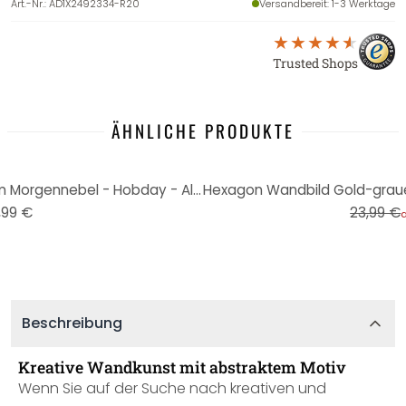
Art.-Nr.
:
AD1X2492334-R20
Versandbereit
: 1-3 Werktage
Trusted Shops
ÄHNLICHE PRODUKTE
-50%
Wandbild Verborgenes Licht im Morgennebel - Hobday - Alu-Dibond Rund
,99 €
23,99 €
Beschreibung
Kreative Wandkunst mit abstraktem Motiv
Wenn Sie auf der Suche nach kreativen und