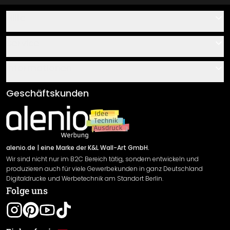
Hilfe
Kontakt
Service
Über uns
Gutscheine
Informationen
Fragen & Antworten
Klebe- und Montageanleitungen
AGB
Geschäftskunden
Material Übersicht
Impressum
Newsletter An-/Abmeldung
Versand & Zahlung
Sendungsverfolgung
Rücksendung
alenio.de
| eine Marke der K&L Wall-Art GmbH.
Wir sind nicht nur im B2C Bereich tätig, sondern entwickeln und
Widerrufsrecht
produzieren auch für viele Gewerbekunden in ganz Deutschland
Datenschutzerklärung
Digitaldrucke und Werbetechnik am Standort Berlin.
Folge uns
Gewährleistung
Leistungserklärung / CE-Zeichen