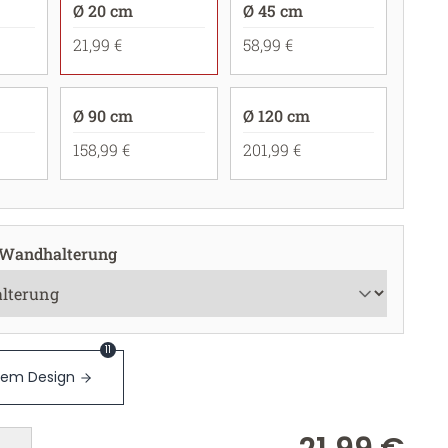
Ø 20 cm
Ø 45 cm
21,99 €
58,99 €
Ø 90 cm
Ø 120 cm
158,99 €
201,99 €
 Wandhalterung
11
sem Design