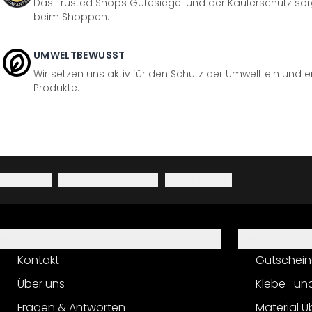
Das Trusted Shops Gütesiegel und der Käuferschutz sorg
beim Shoppen.
UMWELTBEWUSST
Wir setzen uns aktiv für den Schutz der Umwelt ein und 
Produkte.
Impressum
·
Datenschutzerklärung
·
Widerrufsrecht
Hilfe
Service
Kontakt
Gutschein
Über uns
Klebe- un
Fragen & Antworten
Material Ü