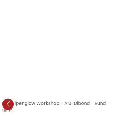
ben - Alpenglow Workshop - Alu-Dibond - Rund
1,99 €