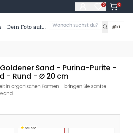
0
Artikel i
0
Artikel im Merk
n
Dein Foto auf...
KI
Goldener Sand - Purina-Purite -
d - Rund - Ø 20 cm
eit in organischen Formen – bringen Sie sanfte
 Wand.
★
beliebt