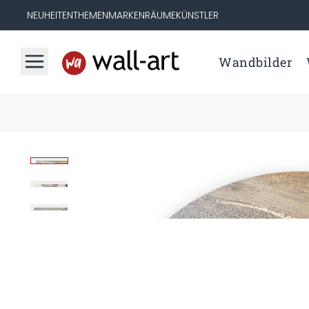
NEUHEITEN
THEMEN
MARKEN
RÄUME
KÜNSTLER
Wandbilder