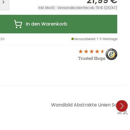
21,99 €
inkl. MwSt. · Versandkostenfrei ab 79 € (DE/AT)
In den Warenkorb
R20
Versandbereit
: 1-3 Werktage
Trusted Shops
Wandbild Abstrakte Linien Schwar
21,
ab