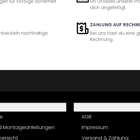
en für 100%ige Sicherheit
Ein Großteil unserer Pr
dich angefertigt.
ZAHLUNG AUF RECHN
entwickeln nachhaltige
Bei uns hast du eine 
Rechnung.
Informationen
e
AGB
d Montageanleitungen
Impressum
bersicht
Versand & Zahlung