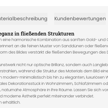
terialbeschreibung
Kundenbewertungen
ganz in fließenden Strukturen
h eine harmonische Kombination aus sanften Gold- und Gra
 erinnert an die feinen Muster von Sanddünen oder flie
Form des Bildes verstärkt die fließenden Bewegungen des 
stwerk nicht nur optische Brillanz, sondern auch Langlebi
erstrahlen, während die Struktur des Materials dem Bild ein
von modern-minimalistisch bis hin zu eleganten, luxuriöse
rales Dekorationsstück in Wohnzimmern, Schlafzimmern oder
 naturnahe Atmosphäre in Ihre Räume. Lassen Sie sich vo
nd moderne Ästhetik perfekt miteinander verbindet.
 erhältlich.