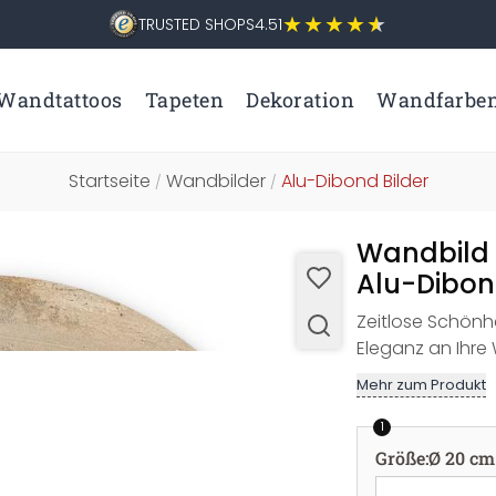
TRUSTED SHOPS
4.51
Wandtattoos
Tapeten
Dekoration
Wandfarbe
Startseite
Wandbilder
Alu-Dibond Bilder
/
/
Wandbild 
Alu-Dibon
Zeitlose Schönh
Eleganz an Ihre
Mehr zum Produkt
1
Größe
:
Ø 20 cm