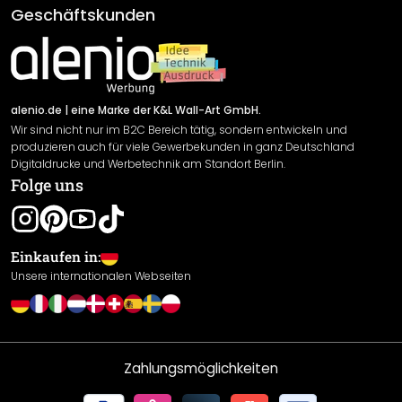
AGB
Geschäftskunden
Material Übersicht
Impressum
Newsletter An-/Abmeldung
Versand & Zahlung
Sendungsverfolgung
Rücksendung
alenio.de
| eine Marke der K&L Wall-Art GmbH.
Wir sind nicht nur im B2C Bereich tätig, sondern entwickeln und
Widerrufsrecht
produzieren auch für viele Gewerbekunden in ganz Deutschland
Datenschutzerklärung
Digitaldrucke und Werbetechnik am Standort Berlin.
Folge uns
Gewährleistung
Leistungserklärung / CE-Zeichen
Cookie Einstellungen
Einkaufen in:
Unsere internationalen Webseiten
Zahlungsmöglichkeiten