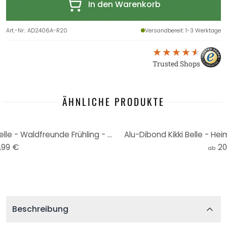
In den Warenkorb
Art.-Nr.
:
AD2406A-R20
Versandbereit
: 1-3 Werktage
Trusted Shops
ÄHNLICHE PRODUKTE
Kinderzimmer Wandbild Kikki Belle - Waldfreunde Frühling - Alu-Dibond Rund
Alu-Dibond Kikki Belle - He
,99 €
20
ab
Beschreibung