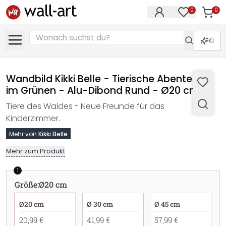
0
0
Artike
Artikel im M
KI
Wandbild Kikki Belle - Tierische Abenteuer
im Grünen - Alu-Dibond Rund - Ø20 cm
Tiere des Waldes - Neue Freunde für das
Kinderzimmer.
Mehr von
Kikki Belle
Mehr zum Produkt
1
Größe
:
Ø20 cm
Ø20 cm
Ø 30 cm
Ø 45 cm
20,99 €
41,99 €
57,99 €