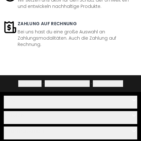
Wir setzen uns aktiv für den Schutz der Umwelt ein
und entwickeln nachhaltige Produkte.
ZAHLUNG AUF RECHNUNG
Bei uns hast du eine große Auswahl an
Zahlungsmodalitäten. Auch die Zahlung auf
Rechnung.
Impressum
·
Datenschutzerklärung
·
Widerrufsrecht
Hilfe
Kontakt
Service
Über uns
Gutscheine
Informationen
Fragen & Antworten
Klebe- und Montageanleitungen