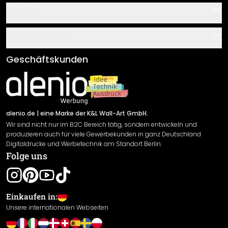
Kontakt
Service
Über uns
Gutscheine
Informationen
Fragen & Antworten
Klebe- und Montageanleitungen
AGB
Geschäftskunden
Material Übersicht
Impressum
Newsletter An-/Abmeldung
Versand & Zahlung
Sendungsverfolgung
Rücksendung
alenio.de
| eine Marke der K&L Wall-Art GmbH.
Wir sind nicht nur im B2C Bereich tätig, sondern entwickeln und
Widerrufsrecht
produzieren auch für viele Gewerbekunden in ganz Deutschland
Datenschutzerklärung
Digitaldrucke und Werbetechnik am Standort Berlin.
Folge uns
Gewährleistung
Leistungserklärung / CE-Zeichen
Cookie Einstellungen
Einkaufen in:
Unsere internationalen Webseiten