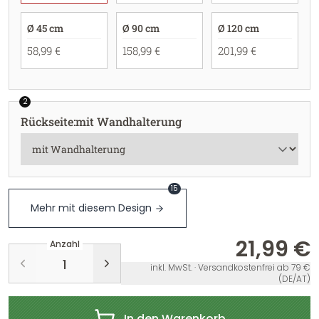
Ø 45 cm
Ø 90 cm
Ø 120 cm
58,99 €
158,99 €
201,99 €
2
Rückseite
:
mit Wandhalterung
15
Mehr mit diesem Design
21,99 €
Anzahl
inkl. MwSt. · Versandkostenfrei ab 79 €
(DE/AT)
In den Warenkorb