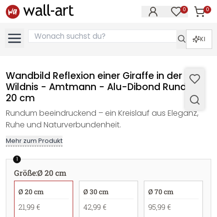
0
0
Artike
Artikel im M
KI
Wandbild Reflexion einer Giraffe in der
Wildnis - Amtmann - Alu-Dibond Rund - Ø
20 cm
Rundum beeindruckend – ein Kreislauf aus Eleganz,
Ruhe und Naturverbundenheit.
Mehr zum Produkt
1
Größe
:
Ø 20 cm
Ø 20 cm
Ø 30 cm
Ø 70 cm
21,99 €
42,99 €
95,99 €