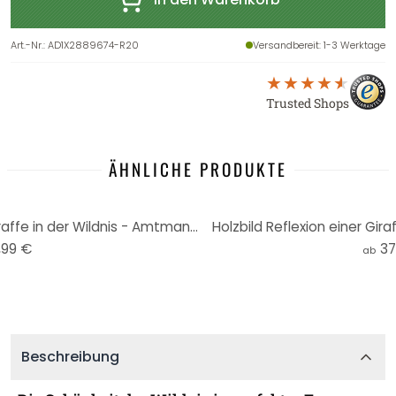
Art.-Nr.
:
AD1X2889674-R20
Versandbereit
: 1-3 Werktage
Trusted Shops
ÄHNLICHE PRODUKTE
Tier Poster | Reflexion einer Giraffe in der Wildnis - Amtmann - Rund
Holzbild Reflexion einer Gir
,99 €
37
ab
Beschreibung