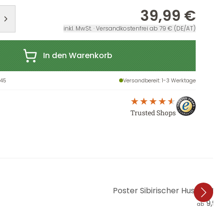
39,99 €
inkl. MwSt. · Versandkostenfrei ab 79 € (DE/AT)
In den Warenkorb
45
Versandbereit
: 1-3 Werktage
Trusted Shops
Poster Sibirischer Husky -
9,
ab