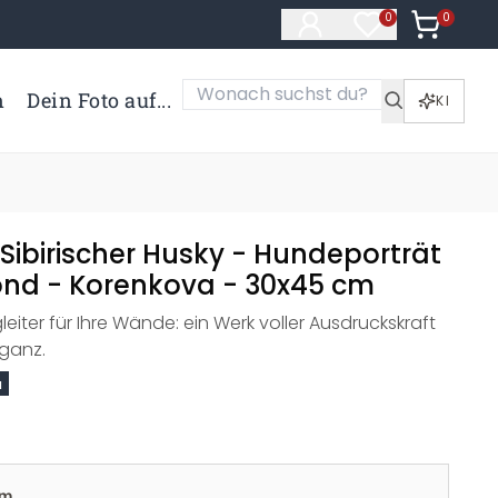
0
Artikel i
0
Artikel im Merk
n
Dein Foto auf...
KI
Sibirischer Husky - Hundeporträt
ond - Korenkova - 30x45 cm
leiter für Ihre Wände: ein Werk voller Ausdruckskraft
eganz.
a
cm