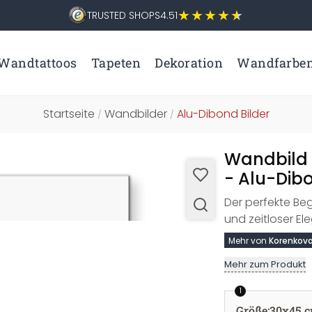
TRUSTED SHOPS
4.51
Wandtattoos
Tapeten
Dekoration
Wandfarbe
Startseite
Wandbilder
Alu-Dibond Bilder
/
/
Wandbild 
- Alu-Dib
Der perfekte Beg
und zeitloser El
Mehr von
Korenkov
Mehr zum Produkt
1
Größe
:
30x45 