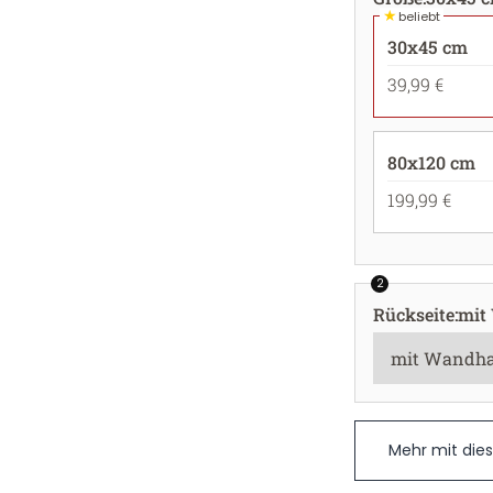
★
beliebt
30x45 cm
39,99 €
80x120 cm
199,99 €
2
Rückseite
:
mit
Mehr mit die