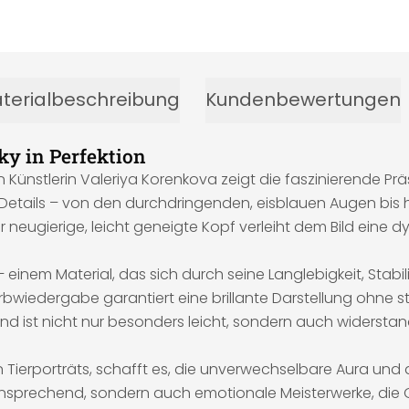
terialbeschreibung
Kundenbewertungen
ky in Perfektion
Künstlerin Valeriya Korenkova zeigt die faszinierende Prä
er Details – von den durchdringenden, eisblauen Augen bis
eugierige, leicht geneigte Kopf verleiht dem Bild eine d
einem Material, das sich durch seine Langlebigkeit, Stabi
rbwiedergabe garantiert eine brillante Darstellung ohne 
ond ist nicht nur besonders leicht, sondern auch widerst
 Tierporträts, schafft es, die unverwechselbare Aura und d
ll ansprechend, sondern auch emotionale Meisterwerke, die