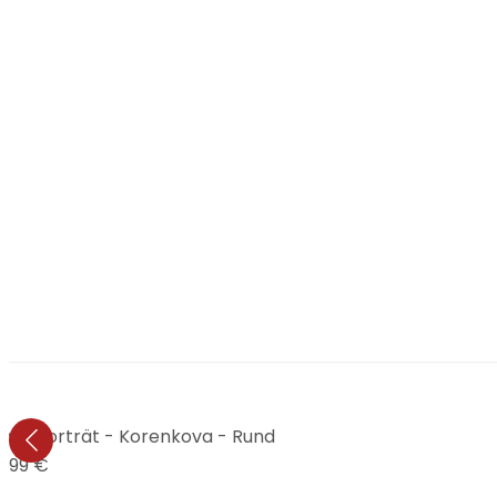
Hundeporträt - Korenkova - Rund
1,99 €