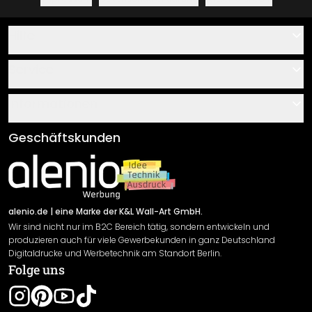
Hilfe
Kontakt
Service
Über uns
Gutscheine
Informationen
Fragen & Antworten
Klebe- und Montageanleitungen
AGB
Geschäftskunden
Material Übersicht
Impressum
Newsletter An-/Abmeldung
Versand & Zahlung
Sendungsverfolgung
Rücksendung
alenio.de
| eine Marke der K&L Wall-Art GmbH.
Wir sind nicht nur im B2C Bereich tätig, sondern entwickeln und
Widerrufsrecht
produzieren auch für viele Gewerbekunden in ganz Deutschland
Datenschutzerklärung
Digitaldrucke und Werbetechnik am Standort Berlin.
Folge uns
Gewährleistung
Leistungserklärung / CE-Zeichen