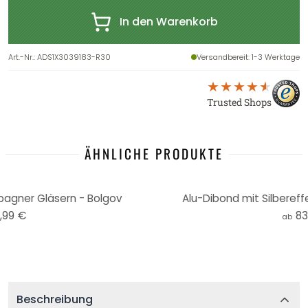
In den Warenkorb
Art.-Nr.
:
ADS1X3039183-R30
Versandbereit
: 1-3 Werktage
Trusted Shops
ÄHNLICHE PRODUKTE
pagner Gläsern - Bolgov
Alu-Dibond mit Silbereff
,99 €
83
ab
Beschreibung