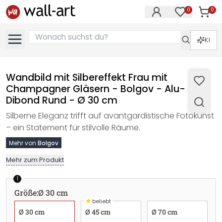
0
0
Artike
Artikel im M
KI
Wandbild mit Silbereffekt Frau mit
Champagner Gläsern - Bolgov - Alu-
Dibond Rund - Ø 30 cm
Silberne Eleganz trifft auf avantgardistische Fotokunst
– ein Statement für stilvolle Räume.
Mehr von
Bolgov
Mehr zum Produkt
1
Größe
:
Ø 30 cm
★
beliebt
Ø 30 cm
Ø 45 cm
Ø 70 cm