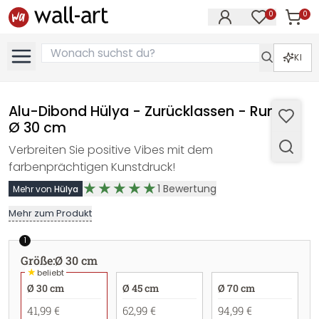
0
0
Artike
Artikel im M
KI
Alu-Dibond Hülya - Zurücklassen - Rund -
Ø 30 cm
Verbreiten Sie positive Vibes mit dem
farbenprächtigen Kunstdruck!
1
Bewertung
Mehr von
Hülya
Mehr zum Produkt
1
Größe
:
Ø 30 cm
★
beliebt
Ø 30 cm
Ø 45 cm
Ø 70 cm
41,99 €
62,99 €
94,99 €