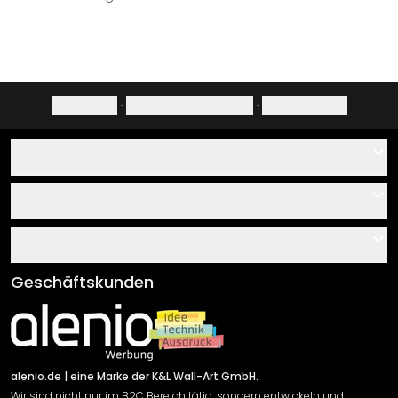
Impressum
·
Datenschutzerklärung
·
Widerrufsrecht
Hilfe
Kontakt
Service
Über uns
Gutscheine
Informationen
Fragen & Antworten
Klebe- und Montageanleitungen
AGB
Geschäftskunden
Material Übersicht
Impressum
Newsletter An-/Abmeldung
Versand & Zahlung
Sendungsverfolgung
Rücksendung
alenio.de
| eine Marke der K&L Wall-Art GmbH.
Wir sind nicht nur im B2C Bereich tätig, sondern entwickeln und