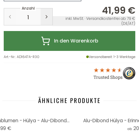
41,99 €
Anzahl
inkl. MwSt. · Versandkostenfrei ab 79 €
(DE/AT)
In den Warenkorb
Art.-Nr.
:
AD1647A-R30
Versandbereit
: 1-3 Werktage
Trusted Shops
ÄHNLICHE PRODUKTE
Wandbild Frau mit Retro-Mohnblumen - Hülya - Alu-Dibond Rund
Alu-Dibond Hülya - Erinn
,99 €
20
ab