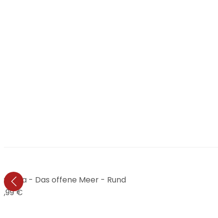
bistika - Das offene Meer - Rund
2,99 €