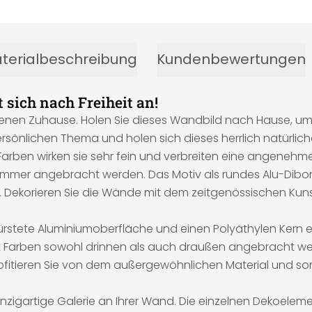
terialbeschreibung
Kundenbewertungen
 sich nach Freiheit an!
enen Zuhause. Holen Sie dieses Wandbild nach Hause, um
önlichen Thema und holen sich dieses herrlich natürliche 
n Farben wirken sie sehr fein und verbreiten eine angeneh
Zimmer angebracht werden. Das Motiv als rundes Alu-Dibond B
 Dekorieren Sie die Wände mit dem zeitgenössischen Kuns
bürstete Aluminiumoberfläche und einen Polyäthylen Kern e
nt Farben sowohl drinnen als auch draußen angebracht we
rofitieren Sie von dem außergewöhnlichen Material und sorg
nzigartige Galerie an Ihrer Wand. Die einzelnen Dekoelem