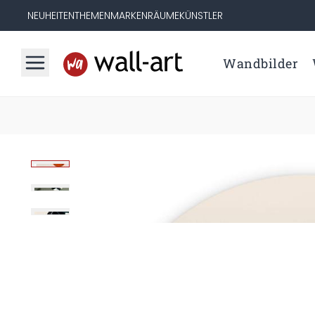
NEUHEITEN
THEMEN
MARKEN
RÄUME
KÜNSTLER
Wandbilder