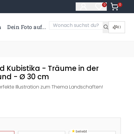
0
Artikel i
0
Artikel im Merk
n
Dein Foto auf...
KI
d Kubistika - Träume in der
und - Ø 30 cm
erfekte Illustration zum Thema Landschaften!
★
beliebt