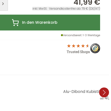
41,99 €
inkl. MwSt. · Versandkostenfrei ab 79 € (DE/AT)
In den Warenkorb
Versandbereit
: 1-3 Werktage
Trusted Shops
Alu-Dibond Kubistika -
41,
ab