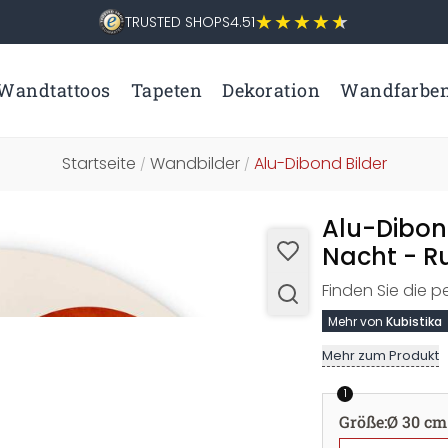
TRUSTED SHOPS
4.51
Wandtattoos
Tapeten
Dekoration
Wandfarbe
Startseite
Wandbilder
Alu-Dibond Bilder
/
/
Alu-Dibon
Nacht - R
Finden Sie die p
Mehr von
Kubistika
Mehr zum Produkt
1
Größe
:
Ø 30 cm