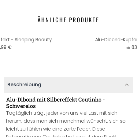
ÄHNLICHE PRODUKTE
ffekt - Sleeping Beauty
Alu-Dibond-Kupfer
,99 €
83
ab
Beschreibung
Alu-Dibond mit Silbereffekt Coutinho -
Schwerelos
Tagtäglich trägt jeder von uns viel Last mit sich
herum, dass man sich manchmal wünscht, sich so
leicht zu fühlen wie eine zarte Feder. Diese
Fotografie von Coutinho hat es auf dem Punkt