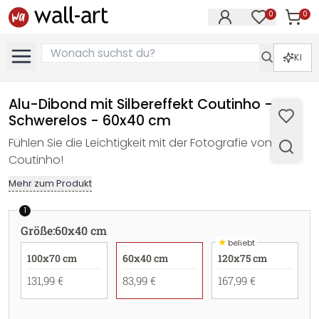
0
0
Artike
Artikel im M
KI
Alu-Dibond mit Silbereffekt Coutinho -
Schwerelos - 60x40 cm
Fühlen Sie die Leichtigkeit mit der Fotografie von
Coutinho!
Mehr zum Produkt
1
Größe
:
60x40 cm
★
beliebt
100x70 cm
60x40 cm
120x75 cm
131,99 €
83,99 €
167,99 €