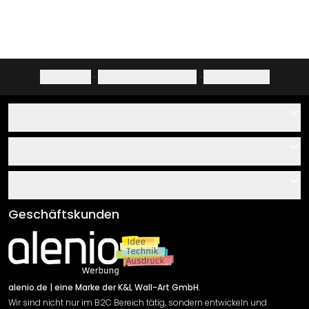
Impressum
·
Datenschutzerklärung
·
Widerrufsrecht
Hilfe
Kontakt
Service
Über uns
Gutscheine
Informationen
Fragen & Antworten
Klebe- und Montageanleitungen
AGB
Geschäftskunden
Material Übersicht
Impressum
Newsletter An-/Abmeldung
Versand & Zahlung
Sendungsverfolgung
Rücksendung
alenio.de
| eine Marke der K&L Wall-Art GmbH.
Wir sind nicht nur im B2C Bereich tätig, sondern entwickeln und
Widerrufsrecht