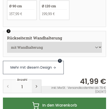
Ø 90 cm
Ø 120 cm
157,99 €
199,99 €
2
Rückseite
:
mit Wandhalterung
11
Mehr mit diesem Design
41,99 €
Anzahl
inkl. MwSt. · Versandkostenfrei ab 79 €
(DE/AT)
In den Warenkorb