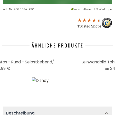
Art.-Nr.
:
AD2053A-R30
Versandbereit
: 1-3 Werktage
Trusted Shops
ÄHNLICHE PRODUKTE
Fototapete Tohmé - Pocahontas - Rund - Selbstklebend/Vlies
Leinwandbild To
,99 €
24
ab
Beschreibung