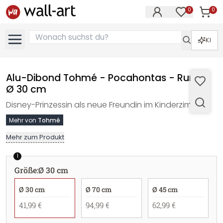
0
0
Artike
Artikel im M
KI
Alu-Dibond Tohmé - Pocahontas - Rund -
Ø 30 cm
Disney-Prinzessin als neue Freundin im Kinderzimmer
Mehr von
Tohmé
Mehr zum Produkt
1
Größe
:
Ø 30 cm
Ø 30 cm
Ø 70 cm
Ø 45 cm
41,99 €
94,99 €
62,99 €