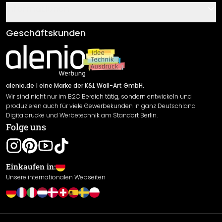
Gutscheine
Informationen
Fragen & Antworten
Klebe- und Montageanleitungen
AGB
Geschäftskunden
Material Übersicht
Impressum
Newsletter An-/Abmeldung
Versand & Zahlung
Sendungsverfolgung
Rücksendung
alenio.de
| eine Marke der K&L Wall-Art GmbH.
Wir sind nicht nur im B2C Bereich tätig, sondern entwickeln und
Widerrufsrecht
produzieren auch für viele Gewerbekunden in ganz Deutschland
Datenschutzerklärung
Digitaldrucke und Werbetechnik am Standort Berlin.
Folge uns
Gewährleistung
Leistungserklärung / CE-Zeichen
Cookie Einstellungen
Einkaufen in:
Unsere internationalen Webseiten