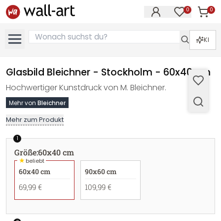
0
0
Artike
Artikel im M
KI
Glasbild Bleichner - Stockholm - 60x40 cm
Hochwertiger Kunstdruck von M. Bleichner.
Mehr von
Bleichner
Mehr zum Produkt
1
Größe
:
60x40 cm
★
beliebt
60x40 cm
90x60 cm
69,99 €
109,99 €