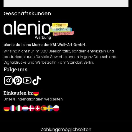
Fragen & Antworten
Klebe- und Montageanleitungen
AGB
Geschäftskunden
Material Übersicht
Impressum
Newsletter An-/Abmeldung
Versand & Zahlung
Sendungsverfolgung
Rücksendung
alenio.de
| eine Marke der K&L Wall-Art GmbH.
Wir sind nicht nur im B2C Bereich tätig, sondern entwickeln und
Widerrufsrecht
produzieren auch für viele Gewerbekunden in ganz Deutschland
Datenschutzerklärung
Digitaldrucke und Werbetechnik am Standort Berlin.
Folge uns
Gewährleistung
Leistungserklärung / CE-Zeichen
Cookie Einstellungen
Einkaufen in:
Unsere internationalen Webseiten
Zahlungsmöglichkeiten