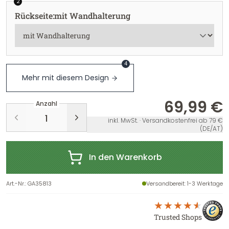
2
Rückseite
:
mit Wandhalterung
4
Mehr mit diesem Design
69,99 €
Anzahl
inkl. MwSt. · Versandkostenfrei ab 79 €
(DE/AT)
In den Warenkorb
Art.-Nr.
:
GA35813
Versandbereit
: 1-3 Werktage
Trusted Shops