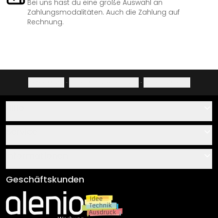
Bei uns hast du eine große Auswahl an
Zahlungsmodalitäten. Auch die Zahlung auf
Rechnung.
Impressum
·
Datenschutzerklärung
·
Widerrufsrecht
Hilfe
Kontakt
Service
Über uns
Gutscheine
Informationen
Fragen & Antworten
Klebe- und Montageanleitungen
AGB
Geschäftskunden
Material Übersicht
Impressum
Newsletter An-/Abmeldung
Versand & Zahlung