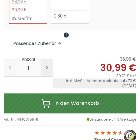
35,95 €
30,99 €
0,50 €
39,73 €/m²
4
Passendes Zubehör
35,95 €
Anzahl
30,99 €
39,73 €/m²
inkl. MwSt. · Versandkostenfrei ab 79 €
(DE/AT)
In den Warenkorb
Art.-Nr.
:
AS403755-R
Versandbereit
: 1-3 Werktage
Trusted Shops