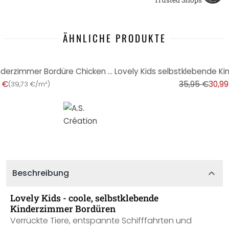
ÄHNLICHE PRODUKTE
-14%
Lovely Kids selbstklebende Kinderzimmer Bordüre Chicken Party mit niedlichen Hühnern
 €
35,95 €
30,99
(
39,73 €/m²
)
Beschreibung
Lovely Kids - coole, selbstklebende
Kinderzimmer Bordüren
Verrückte Tiere, entspannte Schifffahrten und