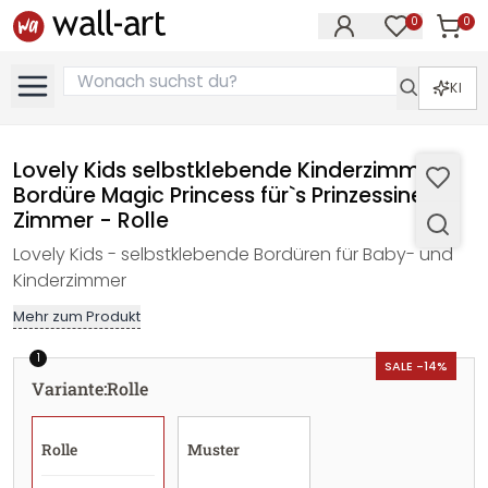
0
0
Artike
Artikel im M
KI
Lovely Kids selbstklebende Kinderzimmer
Bordüre Magic Princess für`s Prinzessinen-
Zimmer - Rolle
Lovely Kids - selbstklebende Bordüren für Baby- und
Kinderzimmer
Mehr zum Produkt
1
SALE -14%
Variante
:
Rolle
Rolle
Muster