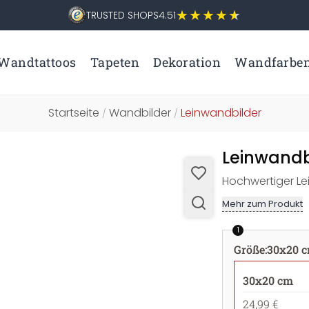
TRUSTED SHOPS
4.51
Wandtattoos
Tapeten
Dekoration
Wandfarbe
Startseite
Wandbilder
Leinwandbilder
/
/
Leinwandb
Hochwertiger Le
Mehr zum Produkt
1
Größe
:
30x20 
30x20 cm
24,99 €