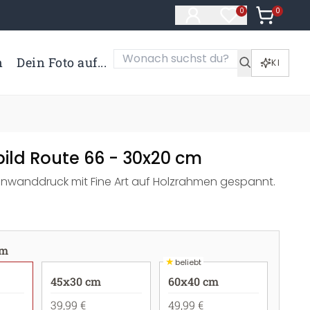
0
Artikel i
0
Artikel im Merk
n
Dein Foto auf...
KI
ild Route 66 - 30x20 cm
inwanddruck mit Fine Art auf Holzrahmen gespannt.
cm
★
beliebt
45x30 cm
60x40 cm
39,99 €
49,99 €