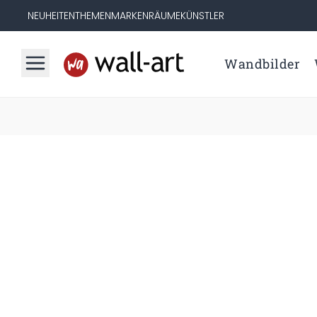
NEUHEITEN
THEMEN
MARKEN
RÄUME
KÜNSTLER
Wandbilder