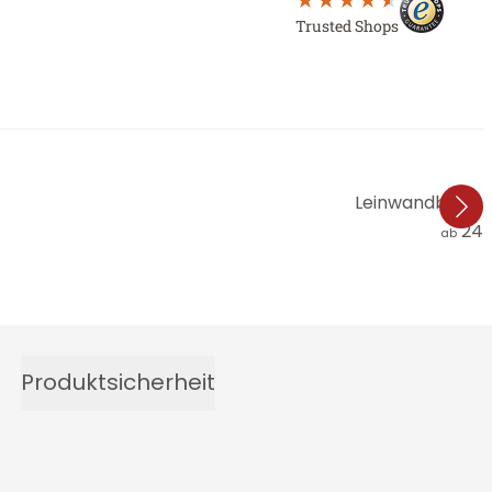
Trusted Shops
Leinwandbild W
24,
ab
Produktsicherheit