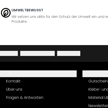
UMWELTBEWUSST
Wir setzen uns aktiv für den Schutz der Umwelt ein und 
Produkte.
Impressum
·
Datenschutzerklärung
·
Widerrufsrecht
Hilfe
Service
Kontakt
Gutschein
Über uns
Klebe- un
Fragen & Antworten
Material Ü
Newslette