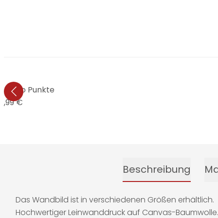
d Retro Punkte
4,99 €
Beschreibung
Ma
Das Wandbild ist in verschiedenen Größen erhältlich.
Hochwertiger Leinwanddruck auf Canvas-Baumwolle. Da