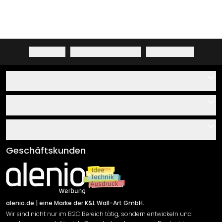
Impressum
·
Datenschutzerklärung
·
Widerrufsrecht
Hilfe
Kontakt
Service
Über uns
Gutscheine
Informationen
Fragen & Antworten
Klebe- und Montageanleitungen
AGB
Geschäftskunden
Material Übersicht
Impressum
Newsletter An-/Abmeldung
Versand & Zahlung
Sendungsverfolgung
Rücksendung
alenio.de
| eine Marke der K&L Wall-Art GmbH.
Wir sind nicht nur im B2C Bereich tätig, sondern entwickeln und
Widerrufsrecht