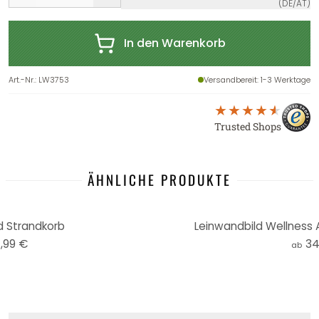
(DE/AT)
In den Warenkorb
Art.-Nr.
:
LW3753
Versandbereit
: 1-3 Werktage
Trusted Shops
ÄHNLICHE PRODUKTE
d Strandkorb
Leinwandbild Wellness 
,99 €
34
ab