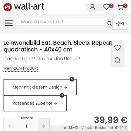
0
0
Artike
Artikel im M
KI
Leinwandbild Eat. Beach. Sleep. Repeat. -
quadratisch - 40x40 cm
Das richtige Motto für den Urlaub!
Mehr zum Produkt
5
Mehr mit diesem Design
3
Passendes Zubehör
39,99 €
Anzahl
inkl. MwSt. · Versandkostenfrei ab 79 €