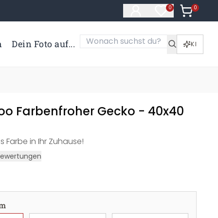
0
Artikel i
0
Artikel im Merk
n
Dein Foto auf...
KI
o Farbenfroher Gecko - 40x40
s Farbe in Ihr Zuhause!
Bewertungen
cm