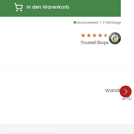
In den Warenkorb
Versandbereit
: 1-3 Werktage
Trusted Shops
Wandtattoo 
11,
ab