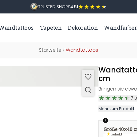
TRUSTED SHOPS
4.51
Wandtattoos
Tapeten
Dekoration
Wandfarbe
Startseite
Wandtattoos
/
Wandtatto
cm
Bringen sie etwa
7
Mehr zum Produkt
1
Größe
:
40x40 
★
beliebt