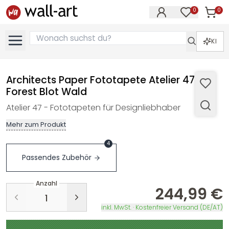
0
0
Artike
Artikel im M
KI
Architects Paper Fototapete Atelier 47
Forest Blot Wald
Atelier 47 - Fototapeten für Designliebhaber
Mehr zum Produkt
4
Passendes Zubehör
Anzahl
244,99 €
inkl. MwSt. · Kostenfreier Versand (DE/AT)