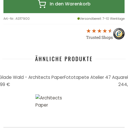
In den Warenkorb
Art.-Nr.
:
AS117900
Versandbereit
: 7-10 Werktage
Trusted Shops
ÄHNLICHE PRODUKTE
Glade Wald - Architects Paper
99 €
244,