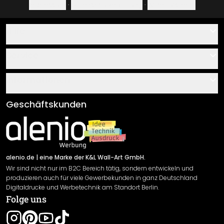
Impressum
·
Datenschutzerklärung
·
Widerrufsrecht
Hilfe
Kontakt
Service
Über uns
Gutscheine
Informationen
Fragen & Antworten
Klebe- und Montageanleitungen
AGB
Geschäftskunden
Material Übersicht
Impressum
Newsletter An-/Abmeldung
Versand & Zahlung
Sendungsverfolgung
Rücksendung
alenio.de
| eine Marke der K&L Wall-Art GmbH.
Wir sind nicht nur im B2C Bereich tätig, sondern entwickeln und
Widerrufsrecht
produzieren auch für viele Gewerbekunden in ganz Deutschland
Datenschutzerklärung
Digitaldrucke und Werbetechnik am Standort Berlin.
Folge uns
Gewährleistung
Leistungserklärung / CE-Zeichen