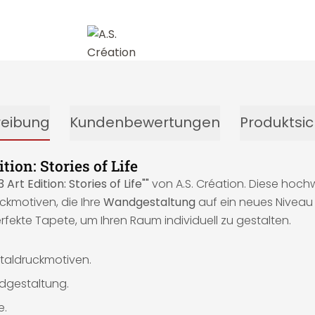
reibung
Kundenbewertungen
Produktsic
ion: Stories of Life
rt Edition: Stories of Life""
von A.S. Création. Diese hoch
ckmotiven, die Ihre
Wandgestaltung
auf ein neues Nivea
erfekte Tapete, um Ihren Raum individuell zu gestalten.
taldruckmotiven.
ndgestaltung.
e.