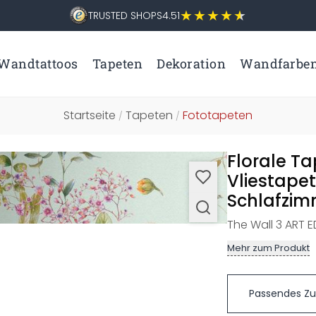
TRUSTED SHOPS
4.51
Wandtattoos
Tapeten
Dekoration
Wandfarbe
Startseite
Tapeten
Fototapeten
/
/
Florale Ta
Vliestape
Schlafzi
The Wall 3 ART ED
Mehr zum Produkt
Passendes Z