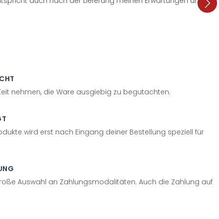
tspricht auch nach der Lieferung meinen Erwartungen und sieht
ECHT
 Zeit nehmen, die Ware ausgiebig zu begutachten.
GT
odukte wird erst nach Eingang deiner Bestellung speziell für
UNG
große Auswahl an Zahlungsmodalitäten. Auch die Zahlung auf