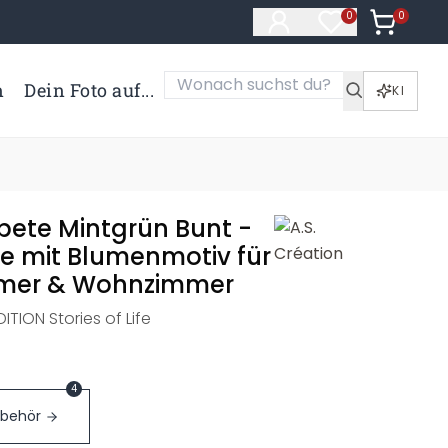
0
Artikel i
0
Artikel im Merk
n
Dein Foto auf...
KI
pete Mintgrün Bunt -
te mit Blumenmotiv für
mmer & Wohnzimmer
ITION Stories of Life
4
ubehör