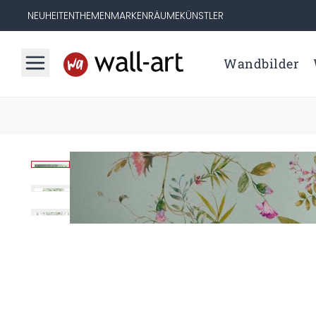
NEUHEITEN
THEMEN
MARKEN
RÄUME
KÜNSTLER
Wandbilder