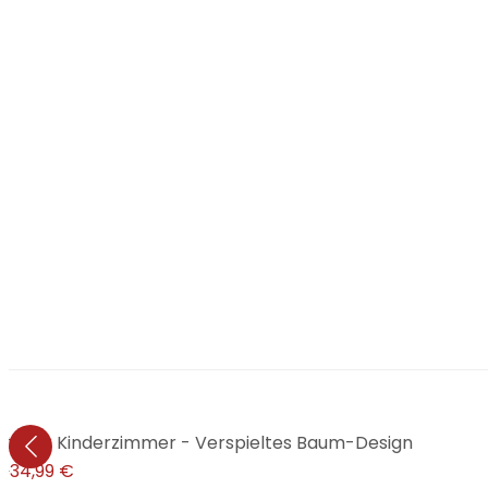
te für Kinderzimmer - Verspieltes Baum-Design
€
34,99 €