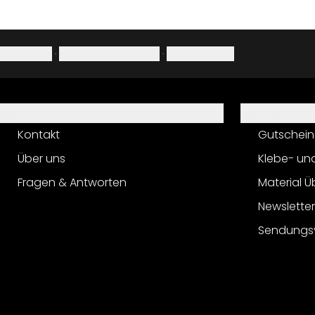
Impressum
·
Datenschutzerklärung
·
Widerrufsrecht
Hilfe
Service
Kontakt
Gutschein
Über uns
Klebe- un
Fragen & Antworten
Material Ü
Newslette
Sendungs