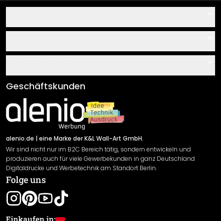
Hilfe
Kontakt
Service
Über uns
Gutscheine
Informationen
Fragen & Antworten
Klebe- und Montageanleitungen
AGB
Geschäftskunden
Material Übersicht
Impressum
Newsletter An-/Abmeldung
Versand & Zahlung
Sendungsverfolgung
Rücksendung
alenio.de
| eine Marke der K&L Wall-Art GmbH.
Wir sind nicht nur im B2C Bereich tätig, sondern entwickeln und
Widerrufsrecht
produzieren auch für viele Gewerbekunden in ganz Deutschland
Datenschutzerklärung
Digitaldrucke und Werbetechnik am Standort Berlin.
Folge uns
Gewährleistung
Leistungserklärung / CE-Zeichen
Cookie Einstellungen
Einkaufen in: