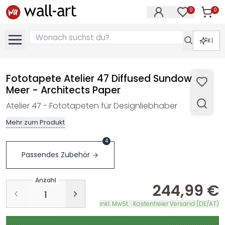
0
0
Artike
Artikel im M
KI
Fototapete Atelier 47 Diffused Sundown
Meer - Architects Paper
Atelier 47 - Fototapeten für Designliebhaber
Mehr zum Produkt
4
Passendes Zubehör
Anzahl
244,99 €
inkl. MwSt. · Kostenfreier Versand (DE/AT)