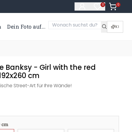
0
Artikel i
0
Artikel im Merk
n
Dein Foto auf...
KI
 Banksy - Girl with the red
 192x260 cm
tische Street-Art für Ihre Wände!
0 cm