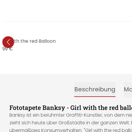
irl with the red Balloon
9,99 €
Beschreibung
Ma
Fototapete Banksy - Girl with the red bal
Banksy ist ein berühmter Graffiti-Künstler, von dem ni
zieht sich heute über Großstädte in der ganzen Welt. 
übermäßiges Konsumverhalten. "Girl with the red ballo