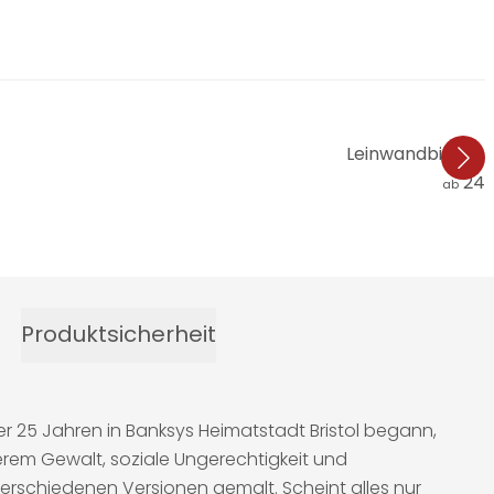
Leinwandbild Ba
24,
ab
Produktsicherheit
ber 25 Jahren in Banksys Heimatstadt Bristol begann,
derem Gewalt, soziale Ungerechtigkeit und
verschiedenen Versionen gemalt. Scheint alles nur