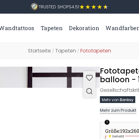
TRUSTED SHOPS
4.51
Wandtattoos
Tapeten
Dekoration
Wandfarbe
Startseite
Tapeten
Fototapeten
/
/
Fototapete
balloon -
Gesellschaftskri
Mehr von
Banksy
Mehr zum Produkt
1
Größe
:
192x26
★
beliebt