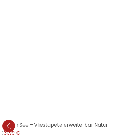
almen See – Vliestapete erweiterbar Natur
 €
31,99 €