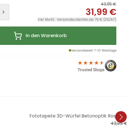
43,95 €
31,99 €
inkl. MwSt. · Versandkostenfrei ab 79 € (DE/AT)
In den Warenkorb
Versandbereit
: 7-10 Werktage
Trusted Shops
Fototapete 3D-Würfel Betonoptik Rost – Indu
43,95 €