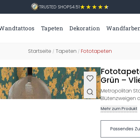
TRUSTED SHOPS
4.51
Wandtattoos
Tapeten
Dekoration
Wandfarbe
Startseite
Tapeten
Fototapeten
/
/
Fototapet
Grün – Vli
Metropolitan Sto
Blütenzweigen 
Mehr zum Produkt
Passendes Z