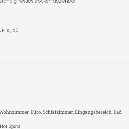
tändig, restlos trocken abziehbar
 B-s1, d0
Wohnzimmer, Büro, Schlafzimmer, Eingangsbereich, Bad
 Hot Spots