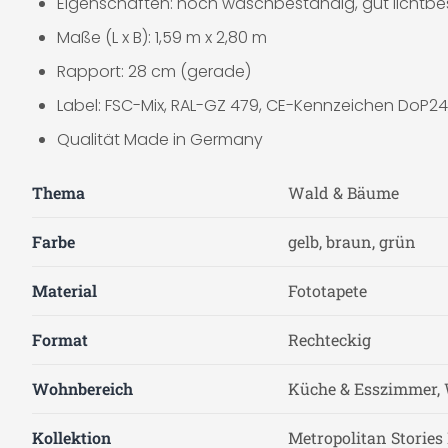
Eigenschaften: hoch waschbeständig, gut lichtbes
Maße (L x B): 1,59 m x 2,80 m
Rapport: 28 cm (gerade)
Label: FSC-Mix, RAL-GZ 479, CE-Kennzeichen DoP24,
Qualität Made in Germany
Thema
Wald & Bäume
Farbe
gelb, braun, grün
Material
Fototapete
Format
Rechteckig
Wohnbereich
Küche & Esszimmer, 
Kollektion
Metropolitan Stories