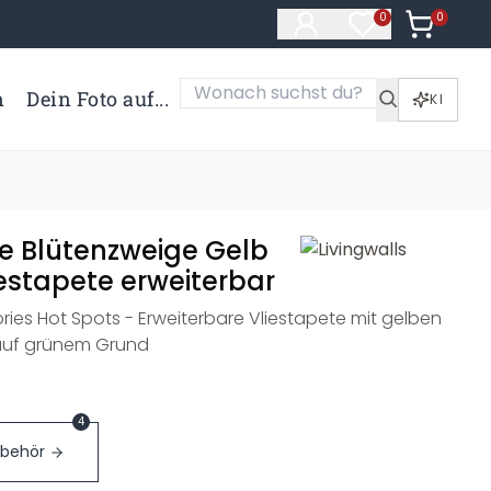
0
Artikel i
0
Artikel im Merk
n
Dein Foto auf...
KI
e Blütenzweige Gelb
estapete erweiterbar
ries Hot Spots - Erweiterbare Vliestapete mit gelben
auf grünem Grund
4
ubehör