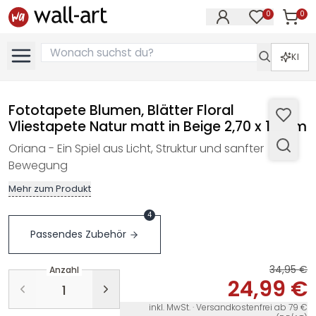
0
0
Artike
Artikel im M
KI
Fototapete Blumen, Blätter Floral
Vliestapete Natur matt in Beige 2,70 x 1,59 m
Oriana - Ein Spiel aus Licht, Struktur und sanfter
Bewegung
Mehr zum Produkt
4
Passendes Zubehör
34,95 €
Anzahl
24,99 €
inkl. MwSt. · Versandkostenfrei ab 79 €