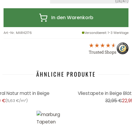
(DE/AT)
In den Warenkorb
Art.-Nr.
:
MAR42176
Versandbereit
: 1-3 Werktage
Trusted Shops
ÄHNLICHE PRODUKTE
-30%
ral Natur matt in Beige
Vliestapete in Beige Blätt
9 €
32,95 €
22,9
(
5,63 €/m²
)