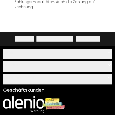
Zahlungsmodalitäten. Auch die Zahlung auf
Rechnung.
Impressum
·
Datenschutzerklärung
·
Widerrufsrecht
Hilfe
Kontakt
Service
Über uns
Gutscheine
Informationen
Fragen & Antworten
Klebe- und Montageanleitungen
AGB
Geschäftskunden
Material Übersicht
Impressum
Newsletter An-/Abmeldung
Versand & Zahlung
Sendungsverfolgung