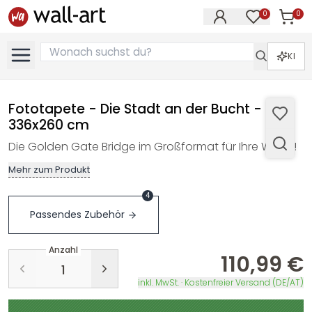
0
0
Artike
Artikel im M
KI
Fototapete - Die Stadt an der Bucht -
336x260 cm
Die Golden Gate Bridge im Großformat für Ihre Wand!
Mehr zum Produkt
4
Passendes Zubehör
Anzahl
110,99 €
inkl. MwSt. · Kostenfreier Versand (DE/AT)