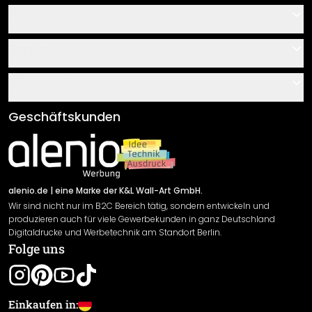
Hilfe
Kontakt
Service
Über uns
Gutscheine
Informationen
Fragen & Antworten
Klebe- und Montageanleitungen
AGB
Geschäftskunden
Material Übersicht
Impressum
Newsletter An-/Abmeldung
Versand & Zahlung
Sendungsverfolgung
Rücksendung
alenio.de
| eine Marke der K&L Wall-Art GmbH.
Wir sind nicht nur im B2C Bereich tätig, sondern entwickeln und
Widerrufsrecht
produzieren auch für viele Gewerbekunden in ganz Deutschland
Datenschutzerklärung
Digitaldrucke und Werbetechnik am Standort Berlin.
Folge uns
Gewährleistung
Leistungserklärung / CE-Zeichen
Cookie Einstellungen
Einkaufen in: