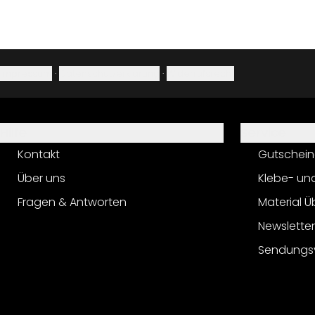
Impressum
·
Datenschutzerklärung
·
Widerrufsrecht
Hilfe
Service
Kontakt
Gutschein
Über uns
Klebe- un
Fragen & Antworten
Material Ü
Newslette
Sendungs