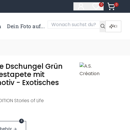
0
Artikel i
0
Artikel im Merk
n
Dein Foto auf...
KI
e Dschungel Grün
iestapete mit
otiv - Exotisches
ITION Stories of Life
4
ubehör