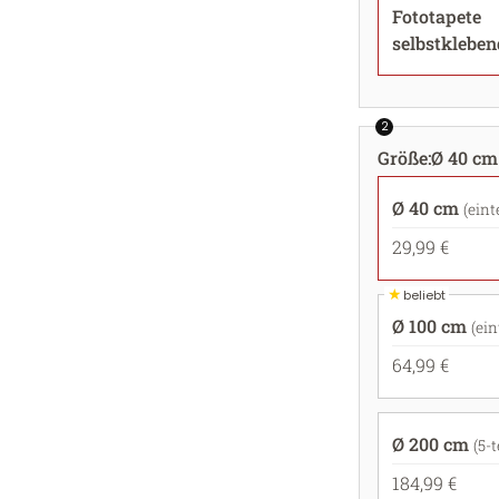
Fototapete
selbstkleben
2
Größe
:
Ø 40 cm 
Ø 40 cm
(eint
29,99 €
★
beliebt
Ø 100 cm
(ein
64,99 €
Ø 200 cm
(5-t
184,99 €