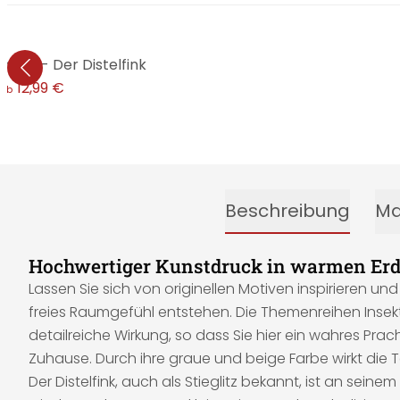
itius - Der Distelfink
12,99 €
ab
Beschreibung
Ma
Hochwertiger Kunstdruck in warmen Er
Lassen Sie sich von originellen Motiven inspirieren 
freies Raumgefühl entstehen. Die Themenreihen Insekt
detailreiche Wirkung, so dass Sie hier ein wahres Pra
Zuhause. Durch ihre graue und beige Farbe wirkt die 
Der Distelfink, auch als Stieglitz bekannt, ist an s