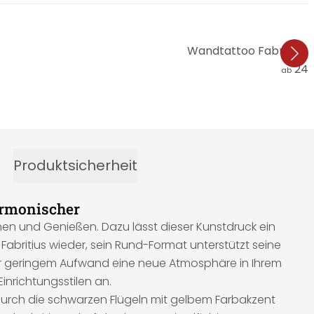
Wandtattoo Fabritius - 
24,
ab
Produktsicherheit
armonischer
nnen und Genießen. Dazu lässt dieser Kunstdruck ein
Fabritius wieder, sein Rund-Format unterstützt seine
t nur geringem Aufwand eine neue Atmosphäre in Ihrem
inrichtungsstilen an.
 durch die schwarzen Flügeln mit gelbem Farbakzent