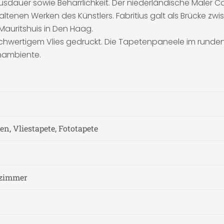
sdauer sowie Beharrlichkeit. Der niederländische Maler Care
altenen Werken des Künstlers. Fabritius galt als Brücke z
auritshuis in Den Haag.
ochwertigem Vlies gedruckt. Die Tapetenpaneele im rund
hnambiente.
n, Vliestapete, Fototapete
fzimmer