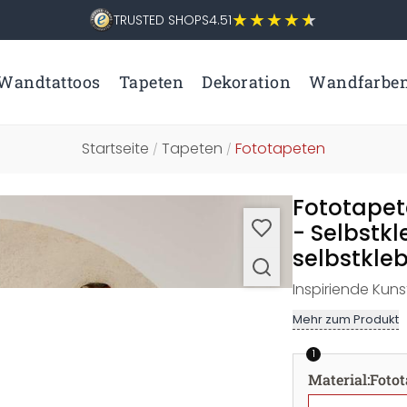
TRUSTED SHOPS
4.51
Wandtattoos
Tapeten
Dekoration
Wandfarbe
Startseite
Tapeten
Fototapeten
/
/
Fototapete
- Selbstk
selbstkleb
Inspiriende Kun
Mehr zum Produkt
1
Material
:
Fotot