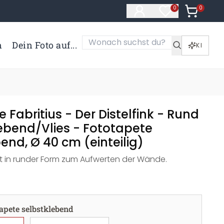
0
Artikel i
0
Artikel im Merk
n
Dein Foto auf...
KI
 Fabritius - Der Distelfink - Rund
lebend/Vlies - Fototapete
end, Ø 40 cm (einteilig)
st in runder Form zum Aufwerten der Wände.
apete selbstklebend