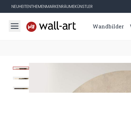
NEUHEITEN
THEMEN
MARKEN
RÄUME
KÜNSTLER
Wandbilder