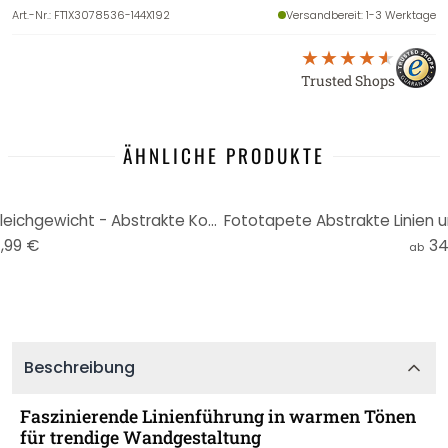
Art.-Nr.
:
FT1X3078536-144X192
Versandbereit
: 1-3 Werktage
Trusted Shops
ÄHNLICHE PRODUKTE
Fototapete Geometrisches Gleichgewicht - Abstrakte Komposition - Costa
,99 €
34
ab
Beschreibung
Faszinierende Linienführung in warmen Tönen
für trendige Wandgestaltung