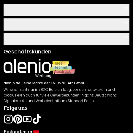
Hilfe
Kontakt
Service
Über uns
Gutscheine
Informationen
Fragen & Antworten
Klebe- und Montageanleitungen
AGB
Geschäftskunden
Material Übersicht
Impressum
Newsletter An-/Abmeldung
Versand & Zahlung
Sendungsverfolgung
Rücksendung
alenio.de
| eine Marke der K&L Wall-Art GmbH.
Wir sind nicht nur im B2C Bereich tätig, sondern entwickeln und
Widerrufsrecht
produzieren auch für viele Gewerbekunden in ganz Deutschland
Datenschutzerklärung
Digitaldrucke und Werbetechnik am Standort Berlin.
Folge uns
Gewährleistung
Leistungserklärung / CE-Zeichen
Cookie Einstellungen
Einkaufen in: