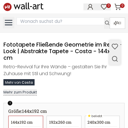
0
0
Artike
Artikel im M
KI
Fototapete Fließende Geometrie im Retro-
Look | Abstrakte Tapete - Costa - 144x192
cm
Retro-Revival für Ihre Wände – gestalten Sie Ihr
Zuhause mit Stil und Schwung!
Mehr von
Costa
Mehr zum Produkt
1
Größe
:
144x192 cm
★
beliebt
144x192 cm
192x260 cm
240x300 cm