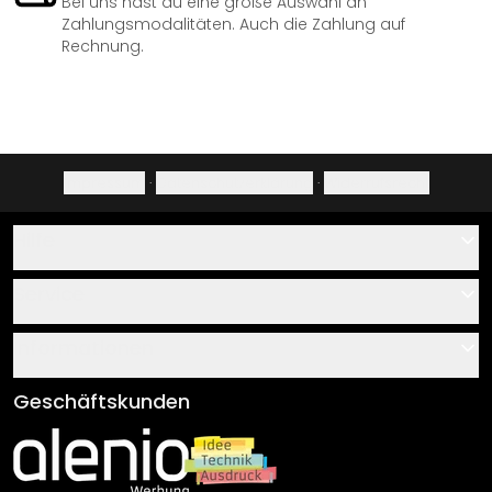
Bei uns hast du eine große Auswahl an
Zahlungsmodalitäten. Auch die Zahlung auf
Rechnung.
Impressum
·
Datenschutzerklärung
·
Widerrufsrecht
Hilfe
Kontakt
Service
Über uns
Gutscheine
Informationen
Fragen & Antworten
Klebe- und Montageanleitungen
AGB
Geschäftskunden
Material Übersicht
Impressum
Newsletter An-/Abmeldung
Versand & Zahlung