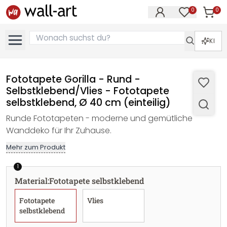
0
0
Artike
Artikel im M
KI
Fototapete Gorilla - Rund -
Selbstklebend/Vlies - Fototapete
selbstklebend, Ø 40 cm (einteilig)
Runde Fototapeten - moderne und gemütliche
Wanddeko für Ihr Zuhause.
Mehr zum Produkt
1
Material
:
Fototapete selbstklebend
Fototapete
Vlies
selbstklebend