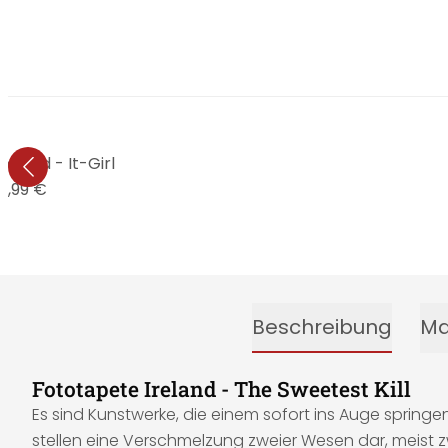
reland - It-Girl
6,99 €
Beschreibung
Ma
Fototapete Ireland - The Sweetest Kill
Es sind Kunstwerke, die einem sofort ins Auge springen!
stellen eine Verschmelzung zweier Wesen dar, meist z