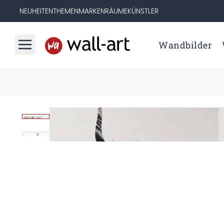
NEUHEITEN
THEMEN
MARKEN
RÄUME
KÜNSTLER
Wandbilder