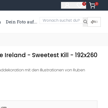
0
Artikel i
0
Artikel im Merk
n
Dein Foto auf...
KI
 Ireland - Sweetest Kill - 192x260
nddekoration mit den Illustrationen von Ruben
0 cm