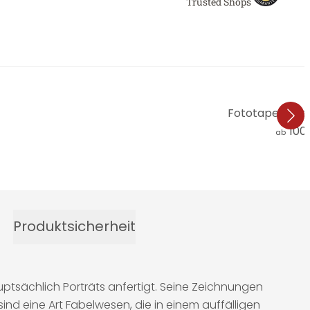
Trusted Shops
Fototapete Irel
100
ab
Produktsicherheit
hauptsächlich Porträts anfertigt. Seine Zeichnungen
d eine Art Fabelwesen, die in einem auffälligen