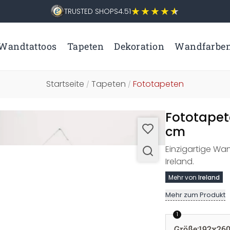
TRUSTED SHOPS
4.51
Wandtattoos
Tapeten
Dekoration
Wandfarbe
Startseite
Tapeten
Fototapeten
/
/
Fototapete
cm
Einzigartige Wa
Ireland.
Mehr von
Ireland
Mehr zum Produkt
1
Größe
:
192x26