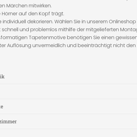
len Märchen mitwirken.
e Hörner auf den Kopf trägt.
individuell dekorieren. Wählen Sie in unserem Onlineshop 
schnell und problemlos mithilfe der mitgelieferten Monta
roßformatigen Tapetenmotive benötigen Sie einen gewissen
ter Auflösung unvermeidlich und beeinträchtigt nicht den
ik
te
fzimmer