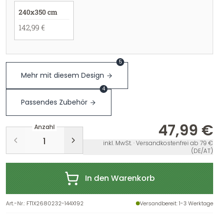
240x350 cm
142,99 €
5
Mehr mit diesem Design
4
Passendes Zubehör
47,99 €
Anzahl
inkl. MwSt. · Versandkostenfrei ab 79 €
(DE/AT)
In den Warenkorb
Art.-Nr.
:
FT1X2680232-144X192
Versandbereit
: 1-3 Werktage