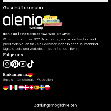
Klebe- und Montageanleitungen
AGB
Geschäftskunden
Material Übersicht
Impressum
Newsletter An-/Abmeldung
Versand & Zahlung
Sendungsverfolgung
Rücksendung
alenio.de
| eine Marke der K&L Wall-Art GmbH.
Wir sind nicht nur im B2C Bereich tätig, sondern entwickeln und
Widerrufsrecht
produzieren auch für viele Gewerbekunden in ganz Deutschland
Datenschutzerklärung
Digitaldrucke und Werbetechnik am Standort Berlin.
Folge uns
Gewährleistung
Leistungserklärung / CE-Zeichen
Cookie Einstellungen
Einkaufen in:
Unsere internationalen Webseiten
Zahlungsmöglichkeiten