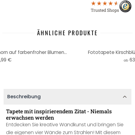
Trusted Shops
ÄHNLICHE PRODUKTE
Kinderzimmer Fototapete Einhorn auf farbenfroher Blumenwiese - Bonne Müller
Fototapete Kirschbl
,99 €
63
ab
Beschreibung
Tapete mit inspirierendem Zitat - Niemals
erwachsen werden
Entdecken Sie kreative Wandkunst und bringen Sie
die eigenen vier Wände zum Strahlen! Mit diesem