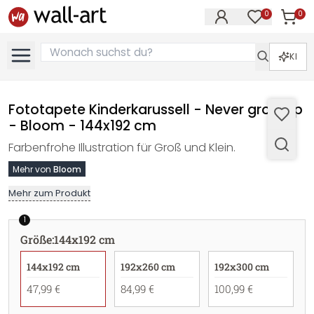
0
0
Artike
Artikel im M
KI
Fototapete Kinderkarussell - Never grow up
- Bloom - 144x192 cm
Farbenfrohe Illustration für Groß und Klein.
Mehr von
Bloom
Mehr zum Produkt
1
Größe
:
144x192 cm
144x192 cm
192x260 cm
192x300 cm
47,99 €
84,99 €
100,99 €