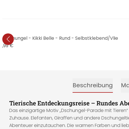
Dschungel - Kikki Belle - Rund - Selbstklebend/Vlie
4,99 €
Beschreibung
Ma
Tierische Entdeckungsreise – Rundes Abe
Das einzigartige Motiv „Dschungel-Parade mit Tieren“ v
Zuhause. Elefanten, Giraffen und andere Dschungeltie
Abenteuer einzutauchen. Die warmen Farben und liebe