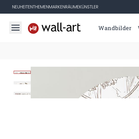
NEUHEITEN
THEMEN
MARKEN
RÄUME
KÜNSTLER
Wandbilder