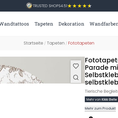
TRUSTED SHOPS
4.51
Wandtattoos
Tapeten
Dekoration
Wandfarbe
Startseite
Tapeten
Fototapeten
/
/
Fototapet
Parade mit
Selbstkle
selbstkleb
Tierische Begleit
Mehr von
Kikki Belle
Mehr zum Produkt