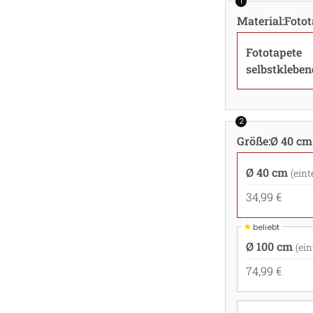
1
Material
:
Fotot
Fototapete
selbstkleben
2
Größe
:
Ø 40 cm 
Ø 40 cm
(eint
34,99 €
★
beliebt
Ø 100 cm
(ein
74,99 €