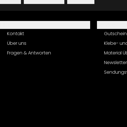
Impressum
·
Datenschutzerklärung
·
Widerrufsrecht
Hilfe
Service
Kontakt
Gutschein
Über uns
Klebe- un
Fragen & Antworten
Material Ü
Newslette
Sendungs