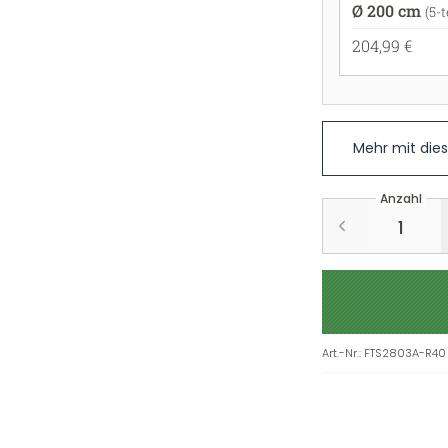
Ø 200 cm
(5-t
204,99 €
Mehr mit die
Anzahl
Art.-Nr.
:
FTS2803A-R40