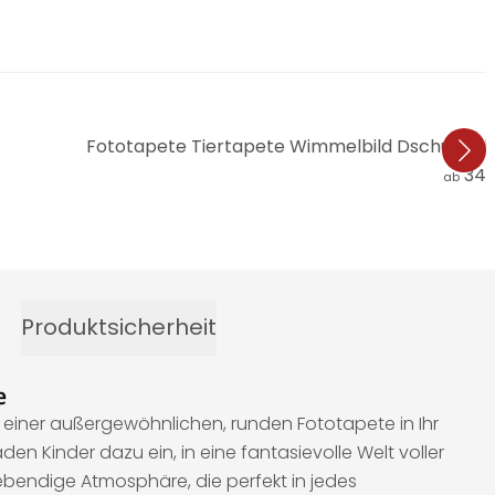
Fototapete Tiertapete Wimmelbild Dschungeltie
34,
ab
Produktsicherheit
e
in einer außergewöhnlichen, runden Fototapete in Ihr
n Kinder dazu ein, in eine fantasievolle Welt voller
ebendige Atmosphäre, die perfekt in jedes