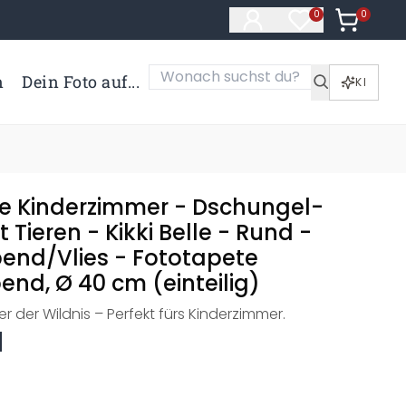
0
Artikel i
0
Artikel im Merk
n
Dein Foto auf...
KI
e Kinderzimmer - Dschungel-
 Tieren - Kikki Belle - Rund -
bend/Vlies - Fototapete
end, Ø 40 cm (einteilig)
er der Wildnis – Perfekt fürs Kinderzimmer.