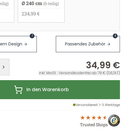
Ø 240 cm
eilig)
(6-teilig)
234,99 €
7
4
sem Design
Passendes Zubehör
34,99 €
inkl. MwSt. · Versandkostenfrei ab 79 € (DE/AT)
In den Warenkorb
Versandbereit
: 1-3 Werktage
Trusted Shops