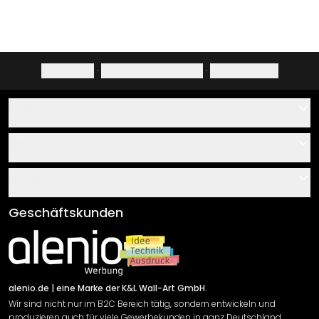
Impressum
·
Datenschutzerklärung
·
Widerrufsrecht
Hilfe
Kontakt
Service
Über uns
Gutscheine
Informationen
Fragen & Antworten
Klebe- und Montageanleitungen
AGB
Geschäftskunden
Material Übersicht
Impressum
Newsletter An-/Abmeldung
Versand & Zahlung
Sendungsverfolgung
Rücksendung
alenio.de
| eine Marke der K&L Wall-Art GmbH.
Wir sind nicht nur im B2C Bereich tätig, sondern entwickeln und
Widerrufsrecht
produzieren auch für viele Gewerbekunden in ganz Deutschland