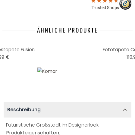
Trusted Shops
ÄHNLICHE PRODUKTE
estapete Fusion
Fototapete Co
99 €
110,
Beschreibung
Futuristische Großstadt im Designerlook.
Produkteigenschaften: