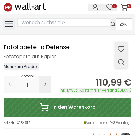
0
0
Artike
Artikel im M
KI
Fototapete La Defense
Fototapete auf Papier
Mehr zum Produkt
Anzahl
110,99 €
inkl. MwSt. · Kostenfreier Versand (DE/AT)
In den Warenkorb
Art.-Nr.
:
KO8-912
Versandbereit
: 1-3 Werktage