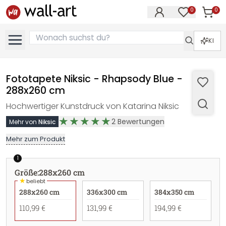
0
0
Artike
Artikel im M
KI
Fototapete Niksic - Rhapsody Blue -
288x260 cm
Hochwertiger Kunstdruck von Katarina Niksic
2
Bewertungen
Mehr von
Niksic
Mehr zum Produkt
1
Größe
:
288x260 cm
★
beliebt
288x260 cm
336x300 cm
384x350 cm
110,99 €
131,99 €
194,99 €