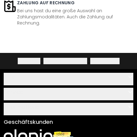
ZAHLUNG AUF RECHNUNG
Bei uns hast du eine große Auswahl an
Zahlungsmodalitäten. Auch die Zahlung auf
Rechnung.
Impressum
·
Datenschutzerklärung
·
Widerrufsrecht
Hilfe
Kontakt
Service
Über uns
Gutscheine
Informationen
Fragen & Antworten
Klebe- und Montageanleitungen
AGB
Geschäftskunden
Material Übersicht
Impressum
Newsletter An-/Abmeldung